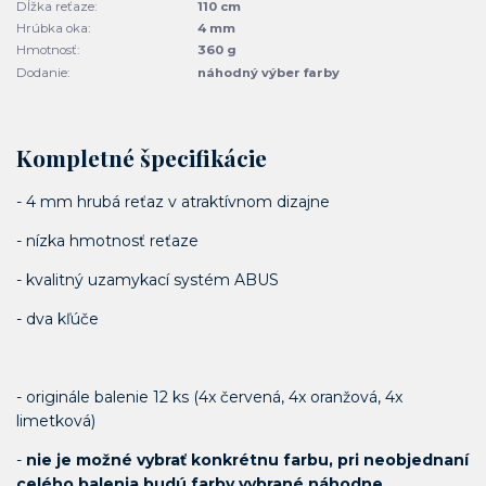
Dĺžka reťaze:
110 cm
Hrúbka oka:
4 mm
Hmotnosť:
360 g
Dodanie:
náhodný výber farby
Kompletné špecifikácie
- 4 mm hrubá reťaz v atraktívnom dizajne
- nízka hmotnosť reťaze
- kvalitný uzamykací systém ABUS
- dva kľúče
- originále balenie 12 ks (4x červená, 4x oranžová, 4x
limetková)
-
nie je možné vybrať konkrétnu farbu, pri neobjednaní
celého balenia budú farby vybrané náhodne