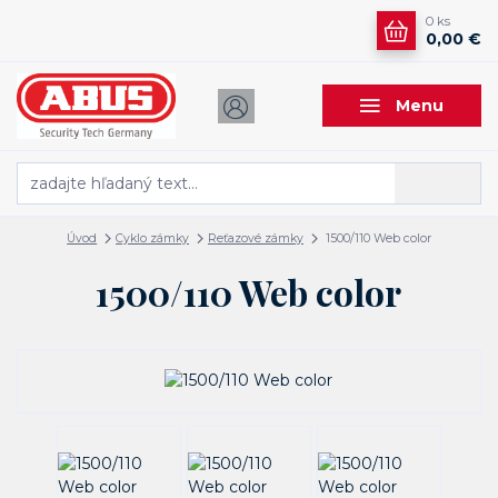
0
ks
0,00 €
Menu
Hľadať
Úvod
Cyklo zámky
Reťazové zámky
1500/110 Web color
1500/110 Web color