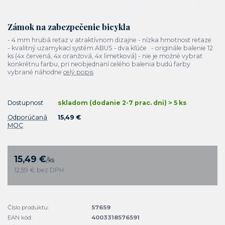
Zámok na zabezpečenie bicykla
- 4 mm hrubá reťaz v atraktívnom dizajne - nízka hmotnosť reťaze
- kvalitný uzamykací systém ABUS - dva kľúče - originále balenie 12
ks (4x červená, 4x oranžová, 4x limetková) - nie je možné vybrať
konkrétnu farbu, pri neobjednaní celého balenia budú farby
vybrané náhodne
celý popis
Dostupnosť
skladom (dodanie 2-7 prac. dni) > 5 ks
Odporúčaná
15,49 €
MOC
15,49 €
/
ks
12,59 €
bez DPH
Číslo produktu:
57659
EAN kód:
4003318576591