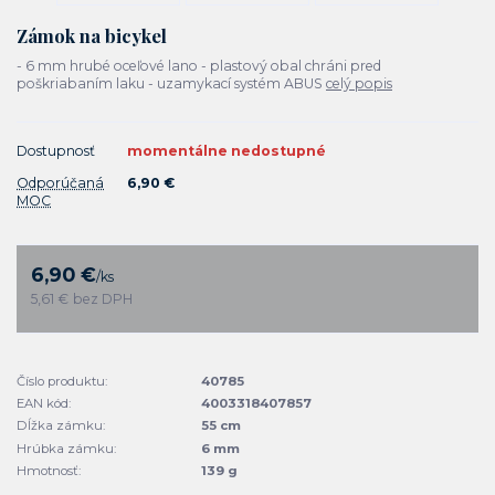
Zámok na bicykel
- 6 mm hrubé oceľové lano - plastový obal chráni pred
poškriabaním laku - uzamykací systém ABUS
celý popis
Dostupnosť
momentálne nedostupné
Odporúčaná
6,90 €
MOC
6,90 €
/
ks
5,61 €
bez DPH
Číslo produktu:
40785
EAN kód:
4003318407857
Dĺžka zámku:
55 cm
Hrúbka zámku:
6 mm
Hmotnosť:
139 g