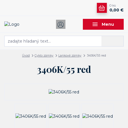
0
ks
0,00 €
Menu
Hľadať
Úvod
Cyklo zámky
Lankové zámky
3406K/55 red
3406K/55 red