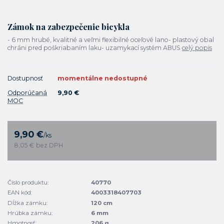
Zámok na zabezpečenie bicykla
- 6 mm hrubé, kvalitné a veľmi flexibilné oceľové lano- plastový obal
chráni pred poškriabaním laku- uzamykací systém ABUS
celý popis
Dostupnosť
momentálne nedostupné
Odporúčaná
9,90 €
MOC
9,90 €
/
ks
8,05 €
bez DPH
Číslo produktu:
40770
EAN kód:
4003318407703
Dĺžka zámku:
120 cm
Hrúbka zámku:
6 mm
Hmotnosť:
206 g