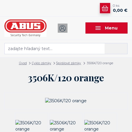
0
ks
0,00 €
Menu
Hľadať
Úvod
Cyklo zámky
Špirálové zámky
3506K/120 orange
3506K/120 orange