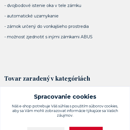
- dvojbodové istenie oka v tele zámku
- automatické uzamykanie
- zámok určený do vonkajšieho prostredia
- možnosť zjednotiť s inými zámkami ABUS
Tovar zaradený v kategóriách
Visacie zámky a petlice
Spracovanie cookies
Lamelové
Náš e-shop potrebuje Váš
súhlas
s použitím súborov cookies,
aby sa Vám mohli zobrazovať informácie týkajúce sa Vašich
záujmov.