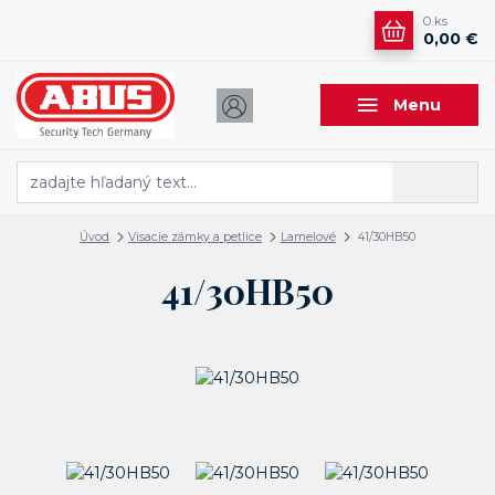
0
ks
0,00 €
Menu
Hľadať
Úvod
Visacie zámky a petlice
Lamelové
41/30HB50
41/30HB50