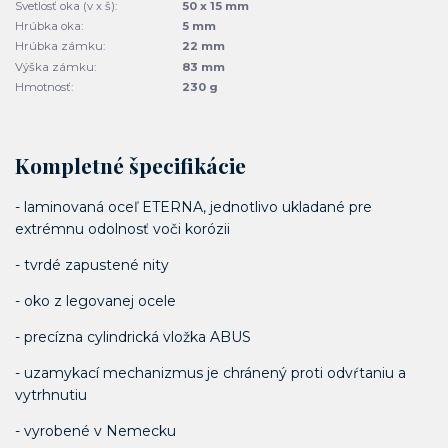
Svetlosť oka (v x š):
50 x 15 mm
Hrúbka oka:
5 mm
Hrúbka zámku:
22 mm
Výška zámku:
83 mm
Hmotnosť:
230 g
Kompletné špecifikácie
- laminovaná oceľ ETERNA, jednotlivo ukladané pre
extrémnu odolnosť voči korózii
- tvrdé zapustené nity
- oko z legovanej ocele
- precízna cylindrická vložka ABUS
- uzamykací mechanizmus je chránený proti odvŕtaniu a
vytrhnutiu
- vyrobené v Nemecku