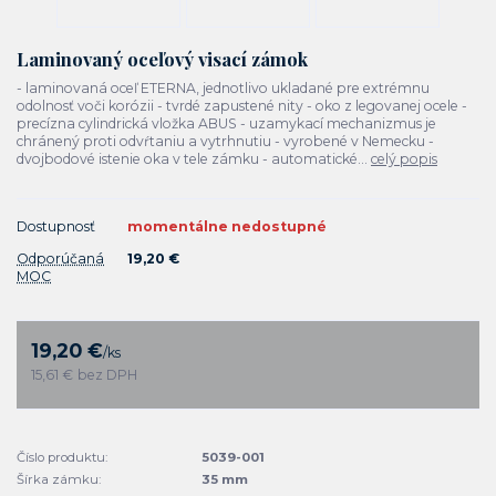
Laminovaný oceľový visací zámok
- laminovaná oceľ ETERNA, jednotlivo ukladané pre extrémnu
odolnosť voči korózii - tvrdé zapustené nity - oko z legovanej ocele -
precízna cylindrická vložka ABUS - uzamykací mechanizmus je
chránený proti odvŕtaniu a vytrhnutiu - vyrobené v Nemecku -
dvojbodové istenie oka v tele zámku - automatické...
celý popis
Dostupnosť
momentálne nedostupné
Odporúčaná
19,20 €
MOC
19,20 €
/
ks
15,61 €
bez DPH
Číslo produktu:
5039-001
Šírka zámku:
35 mm