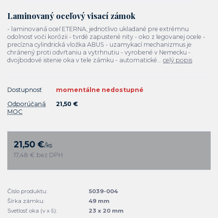
Laminovaný oceľový visací zámok
- laminovaná oceľ ETERNA, jednotlivo ukladané pre extrémnu
odolnosť voči korózii - tvrdé zapustené nity - oko z legovanej ocele -
precízna cylindrická vložka ABUS - uzamykací mechanizmus je
chránený proti odvŕtaniu a vytrhnutiu - vyrobené v Nemecku -
dvojbodové istenie oka v tele zámku - automatické...
celý popis
Dostupnosť
momentálne nedostupné
Odporúčaná
21,50 €
MOC
21,50 €
/
ks
17,48 €
bez DPH
Číslo produktu:
5039-004
Šírka zámku:
49 mm
Svetlosť oka (v x š):
23 x 20 mm