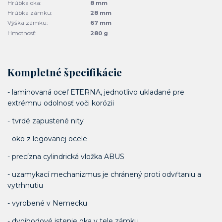
Hrúbka oka:
8 mm
Hrúbka zámku:
28 mm
Výška zámku:
67 mm
Hmotnosť:
280 g
Kompletné špecifikácie
- laminovaná oceľ ETERNA, jednotlivo ukladané pre
extrémnu odolnosť voči korózii
- tvrdé zapustené nity
- oko z legovanej ocele
- precízna cylindrická vložka ABUS
- uzamykací mechanizmus je chránený proti odvŕtaniu a
vytrhnutiu
- vyrobené v Nemecku
- dvojbodové istenie oka v tele zámku