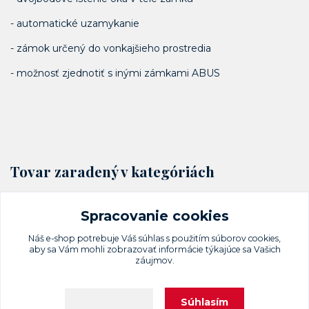
- automatické uzamykanie
- zámok určený do vonkajšieho prostredia
- možnosť zjednotiť s inými zámkami ABUS
Tovar zaradený v kategóriách
Visacie zámky a petlice
Spracovanie cookies
Lamelové
Náš e-shop potrebuje Váš
súhlas
s použitím súborov cookies,
aby sa Vám mohli zobrazovať informácie týkajúce sa Vašich
záujmov.
Súhlasím
Nastavenia
Upravit sběr cookies.