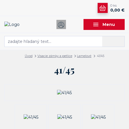
0
ks
0,00 €
Menu
Hľadať
Úvod
Visacie zámky a petlice
Lamelové
41/45
41/45