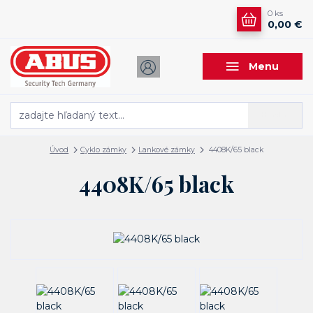
0
ks
0,00 €
Menu
Hľadať
Úvod
Cyklo zámky
Lankové zámky
4408K/65 black
4408K/65 black