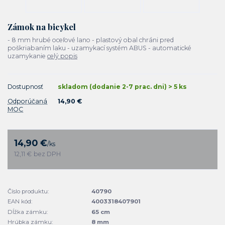
Zámok na bicykel
- 8 mm hrubé oceľové lano - plastový obal chráni pred
poškriabaním laku - uzamykací systém ABUS - automatické
uzamykanie
celý popis
Dostupnosť
skladom (dodanie 2-7 prac. dni) > 5 ks
Odporúčaná
14,90 €
MOC
14,90 €
/
ks
12,11 €
bez DPH
Číslo produktu:
40790
EAN kód:
4003318407901
Dĺžka zámku:
65 cm
Hrúbka zámku:
8 mm