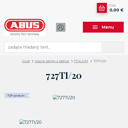
0
ks
0,00 €
Menu
Hľadať
Úvod
Visacie zámky a petlice
TITALIUM
727TI/20
727TI/20
TOP produkt