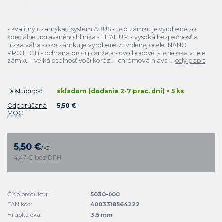
- kvalitný uzamykací systém ABUS - telo zámku je vyrobené zo
špeciálne upraveného hliníka - TITALIUM - vysoká bezpečnosť a
nízka váha - oko zámku je vyrobené z tvrdenej ocele (NANO
PROTECT) - ochrana proti planžete - dvojbodové istenie oka v tele
zámku - veľká odolnosť voči korózii - chrómová hlava ...
celý popis
Dostupnosť
skladom (dodanie 2-7 prac. dni) > 5 ks
Odporúčaná
5,50 €
MOC
5,50 €
/
ks
4,47 €
bez DPH
Číslo produktu:
5030-000
EAN kód:
4003318564222
Hrúbka oka:
3,5 mm