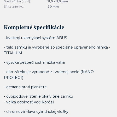
Svetlosť oka (v x š):
11,5 x 9,5 mm
Šírka zámku:
20 mm
Kompletné špecifikácie
- kvalitný uzamykací systém ABUS
- telo zámku je vyrobené zo špeciálne upraveného hliníka -
TITALIUM
- vysoká bezpečnosť a nízka váha
- oko zámku je vyrobené z tvrdenej ocele (NANO
PROTECT)
- ochrana proti planžete
- dvojbodové istenie oka v tele zámku
- veľká odolnosť voči korózii
- chrómová hlava cylindrickej vložky