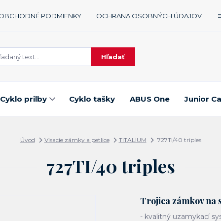
OBCHODNÉ PODMIENKY
OCHRANA OSOBNÝCH ÚDAJOV
Hľadať
Cyklo prilby
Cyklo tašky
ABUS One
Junior C
Úvod
Visacie zámky a petlice
TITALIUM
727TI/40 triples
727TI/40 triples
Trojica zámkov na 
- kvalitný uzamykací s