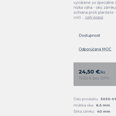
vyrobené zo špeciálne 
nízka váha - oko zámk
ochrana proti planžete 
voči ...
celý popis
Dostupnosť
Odporúčaná MOC
24,50 €
/
ks
19,92 €
bez DPH
Číslo produktu:
5030-01
Hrúbka oka:
6,5 mm
Šírka zámku:
40 mm