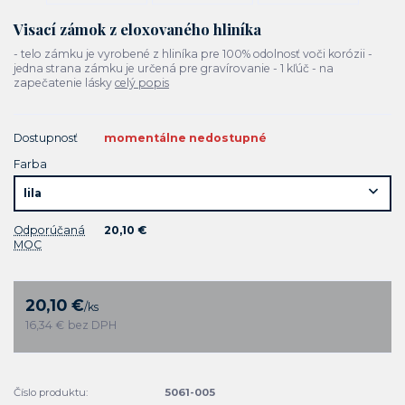
Visací zámok z eloxovaného hliníka
- telo zámku je vyrobené z hliníka pre 100% odolnosť voči korózii -
jedna strana zámku je určená pre gravírovanie - 1 kľúč - na
zapečatenie lásky
celý popis
Dostupnosť
momentálne nedostupné
Farba
Odporúčaná
20,10 €
MOC
20,10 €
/
ks
16,34 €
bez DPH
Číslo produktu:
5061-005