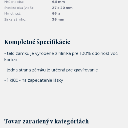
Hrúbka oka:
6,5 mm
Svetlosť oka (v x š):
27 x 20 mm
Hmotnosť:
86 g
Šírka zámku:
38 mm
Kompletné špecifikácie
- telo zámku je vyrobené z hliníka pre 100% odolnosť voči
korózii
- jedna strana zámku je určená pre gravírovanie
- 1 kľúč - na zapečatenie lásky
Tovar zaradený v kategóriách