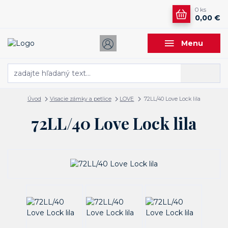
0
ks
0,00 €
Menu
Hľadať
Úvod
Visacie zámky a petlice
LOVE
72LL/40 Love Lock lila
72LL/40 Love Lock lila