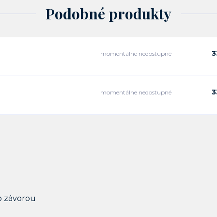
Podobné produkty
3
momentálne nedostupné
3
momentálne nedostupné
o závorou