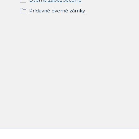
Prídavné dverné zámky