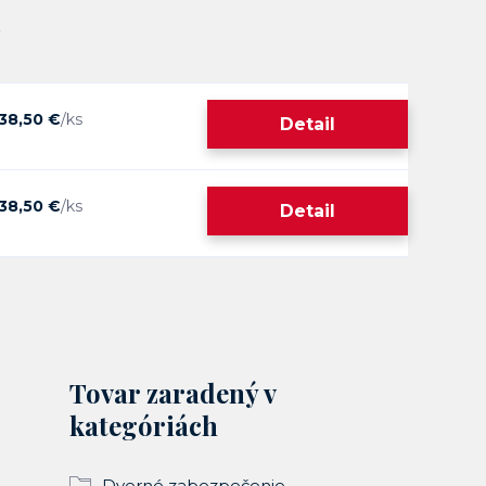
38,50 €
/
ks
Detail
38,50 €
/
ks
Detail
Tovar zaradený v
kategóriách
Dverné zabezpečenie