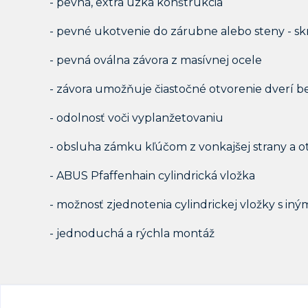
- pevná, extra úzka konštrukcia
- pevné ukotvenie do zárubne alebo steny - s
- pevná oválna závora z masívnej ocele
- závora umožňuje čiastočné otvorenie dverí b
- odolnosť voči vyplanžetovaniu
- obsluha zámku kľúčom z vonkajšej strany a
- ABUS Pfaffenhain cylindrická vložka
- možnosť zjednotenia cylindrickej vložky s i
- jednoduchá a rýchla montáž