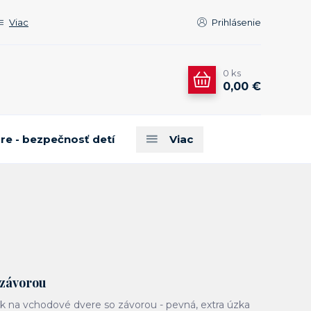
Viac
Prihlásenie
0
ks
0,00 €
are - bezpečnosť detí
Viac
 závorou
k na vchodové dvere so závorou - pevná, extra úzka