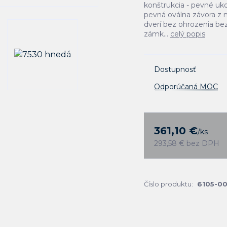
konštrukcia - pevné uk
pevná oválna závora z 
dverí bez ohrozenia bez
zámk...
celý popis
Dostupnosť
Odporúčaná MOC
361,10 €
/
ks
293,58 €
bez DPH
Číslo produktu:
6105-00