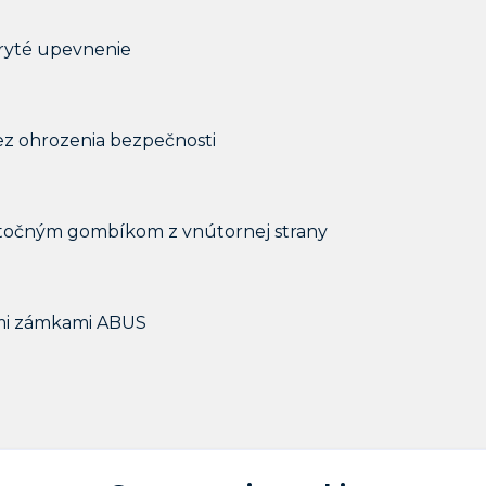
kryté upevnenie
ez ohrozenia bezpečnosti
 otočným gombíkom z vnútornej strany
nými zámkami ABUS