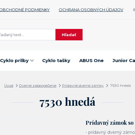
OBCHODNÉ PODMIENKY
OCHRANA OSOBNÝCH ÚDAJOV
Hľadať
Cyklo prilby
Cyklo tašky
ABUS One
Junior C
Úvod
Dverné zabezpečenie
Prídavné dverné zámky
7530 hnedá
7530 hnedá
Prídavný zámok so
- prídavný dverný zámo