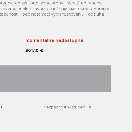
otvenie do zárubne alebo steny - skryté upevnenie -
masívnej ocele - závora umožňuje čiastočné otvorenie
pečnosti - odolnosť voči vyplanžetovaniu - obsluha
momentálne nedostupné
361,10 €
1
bezpečnostný stupeň:
9