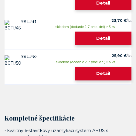
Detail
80TI/45
23,70 €
/
ks
skladom (dodanie 2-7 prac. dni) > 5 ks
Detail
80TI/50
25,90 €
/
ks
skladom (dodanie 2-7 prac. dni) > 5 ks
Detail
Kompletné špecifikácie
- kvalitný 6-stavítkový uzamykací systém ABUS s