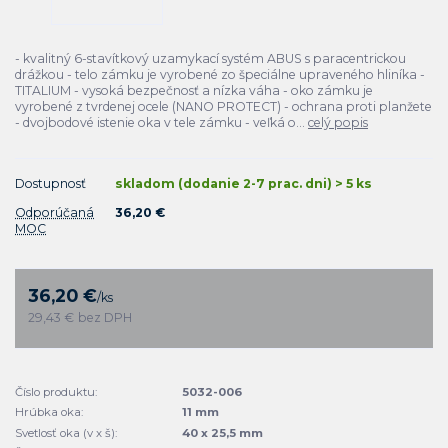
- kvalitný 6-stavítkový uzamykací systém ABUS s paracentrickou
drážkou - telo zámku je vyrobené zo špeciálne upraveného hliníka -
TITALIUM - vysoká bezpečnosť a nízka váha - oko zámku je
vyrobené z tvrdenej ocele (NANO PROTECT) - ochrana proti planžete
- dvojbodové istenie oka v tele zámku - veľká o...
celý popis
Dostupnosť
skladom (dodanie 2-7 prac. dni) > 5 ks
Odporúčaná
36,20 €
MOC
36,20 €
/
ks
29,43 €
bez DPH
Číslo produktu:
5032-006
Hrúbka oka:
11 mm
Svetlosť oka (v x š):
40 x 25,5 mm