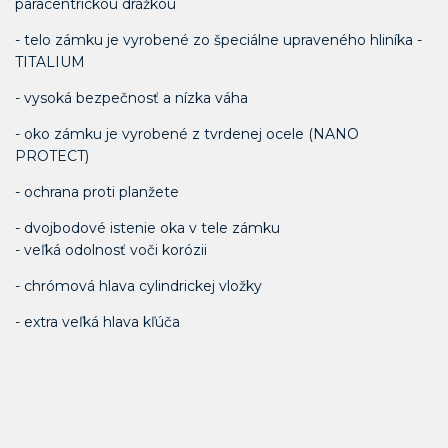
paracentrickou drážkou
- telo zámku je vyrobené zo špeciálne upraveného hliníka -
TITALIUM
- vysoká bezpečnosť a nízka váha
- oko zámku je vyrobené z tvrdenej ocele (NANO
PROTECT)
- ochrana proti planžete
- dvojbodové istenie oka v tele zámku
- veľká odolnosť voči korózii
- chrómová hlava cylindrickej vložky
- extra veľká hlava kľúča