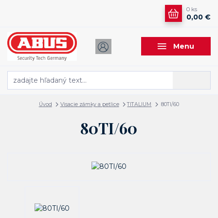
0
ks
0,00 €
Menu
Hľadať
Úvod
Visacie zámky a petlice
TITALIUM
80TI/60
80TI/60