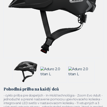
Pohodlná prilba na každý deň
- cyklo prilba pre dospelých - In-Mold technológia - Zoom Evo Adult -
jednoduché a presné nastavenie pomocou upevňovacieho kolieska -
integrované LED svetlo v nastavovacom koliesku - 11 vstupných a 3
výstupné vetracie otvory - odopínateľné polstrovanie, ktoré je možné