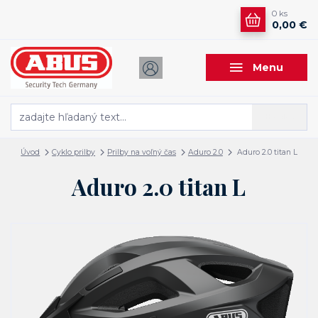
0
ks
0,00 €
Menu
Hľadať
Úvod
Cyklo prilby
Prilby na voľný čas
Aduro 2.0
Aduro 2.0 titan L
Aduro 2.0 titan L