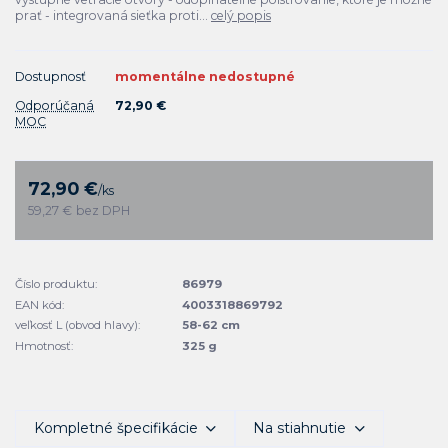
prať - integrovaná sieťka proti...
celý popis
Dostupnosť
momentálne nedostupné
Odporúčaná
72,90 €
MOC
72,90 €
/
ks
59,27 €
bez DPH
Číslo produktu:
86979
EAN kód:
4003318869792
veľkosť L (obvod hlavy):
58-62 cm
Hmotnosť:
325 g
Kompletné špecifikácie
Na stiahnutie