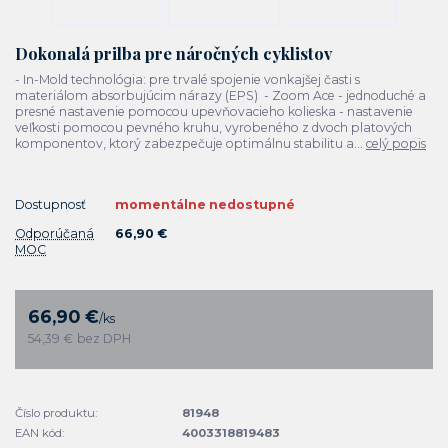
Dokonalá prilba pre náročných cyklistov
- In-Mold technológia: pre trvalé spojenie vonkajšej časti s
materiálom absorbujúcim nárazy (EPS) - Zoom Ace - jednoduché a
presné nastavenie pomocou upevňovacieho kolieska - nastavenie
veľkosti pomocou pevného kruhu, vyrobeného z dvoch platových
komponentov, ktorý zabezpečuje optimálnu stabilitu a...
celý popis
Dostupnosť
momentálne nedostupné
Odporúčaná
66,90 €
MOC
66,90 €
/
ks
54,39 €
bez DPH
Číslo produktu:
81948
EAN kód:
4003318819483