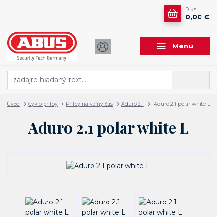
0
ks
0,00 €
Menu
Hľadať
Úvod
Cyklo prilby
Prilby na voľný čas
Aduro 2.1
Aduro 2.1 polar white L
Aduro 2.1 polar white L