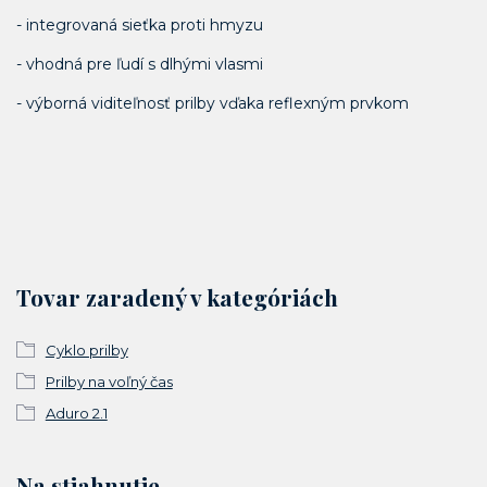
- integrovaná sieťka proti hmyzu
- vhodná pre ľudí s dlhými vlasmi
- výborná viditeľnosť prilby vďaka reflexným prvkom
Tovar zaradený v kategóriách
Cyklo prilby
Prilby na voľný čas
Aduro 2.1
Na stiahnutie