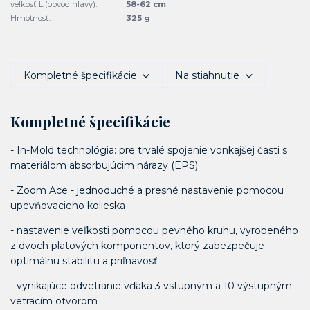
veľkosť L (obvod hlavy):
58-62 cm
Hmotnosť:
325 g
Kompletné špecifikácie
Na stiahnutie
Kompletné špecifikácie
- In-Mold technológia: pre trvalé spojenie vonkajšej časti s
materiálom absorbujúcim nárazy (EPS)
- Zoom Ace - jednoduché a presné nastavenie pomocou
upevňovacieho kolieska
- nastavenie veľkosti pomocou pevného kruhu, vyrobeného
z dvoch platových komponentov, ktorý zabezpečuje
optimálnu stabilitu a priľnavosť
- vynikajúce odvetranie vďaka 3 vstupným a 10 výstupným
vetracím otvorom