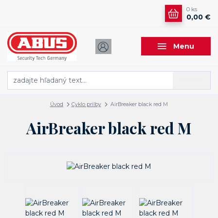
0
ks
0,00 €
Menu
Hľadať
Úvod
Cyklo prilby
AirBreaker black red M
AirBreaker black red M