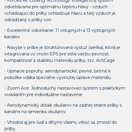
- Forced Air Cooling Technology: inteligentný systém
odvetrávania pre optimálnu teplotu hlavy - vzduch
vchádzajúci do prilby ochladzuje hlavu a telý vzduch je
odvádzaný z prilby von
- Excelentné odvetranie: 11 vstupných a 13 výstupných
kanálov
- Navyše v prilbe je štruktúrovaná výstuž (sieťka), ktorá je
integrovaná vo vnútri EPS pre ešte väčšiu pevnosť,
kompaktnosť a stabilitu materiálu prilby, tzv. ActiCage
- Upínacie popruhy: aerodynamické, pevné, šetrné k
pokožke vďaka špeciálne vyvinutej úprave materiálu
- Zoom Ace: Jednoduchý nastavovací systém s praktickým
ovladaním pre individuálne nastavenie
- Aerodynamický držiak okuliarov na zadnej strane prilby s
kanálmi na ramienka okuliarov
- Vhodná aj pre ľudí s dlhými vlasmi, vrkoč sa zmestí do
prilby