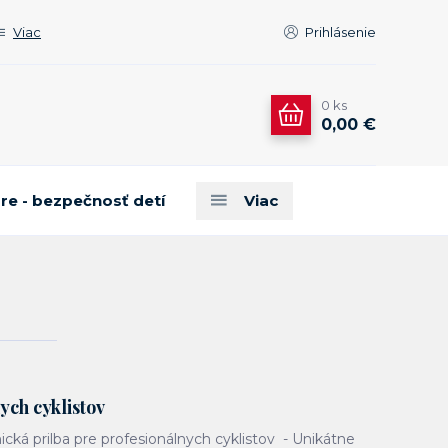
Viac
Prihlásenie
0
ks
0,00 €
are - bezpečnosť detí
Viac
ych cyklistov
ická prilba pre profesionálnych cyklistov - Unikátne