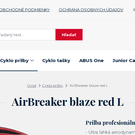
OBCHODNÉ PODMIENKY
OCHRANA OSOBNÝCH ÚDAJOV
Hľadať
Cyklo prilby
Cyklo tašky
ABUS One
Junior C
Úvod
Cyklo prilby
AirBreaker blaze red L
AirBreaker blaze red L
Prilba profesionáln
- Ultra ľahká aerodynam