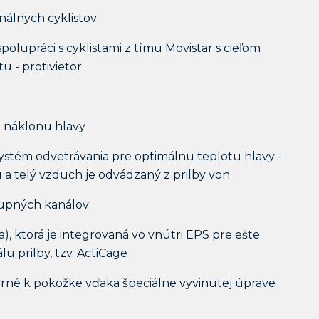
onálnych cyklistov
polupráci s cyklistami z tímu Movistar s cieľom
u - protivietor
l náklonu hlavy
systém odvetrávania pre optimálnu teplotu hlavy -
 a telý vzduch je odvádzaný z prilby von
stupných kanálov
a), ktorá je integrovaná vo vnútri EPS pre ešte
u prilby, tzv. ActiCage
trné k pokožke vďaka špeciálne vyvinutej úprave