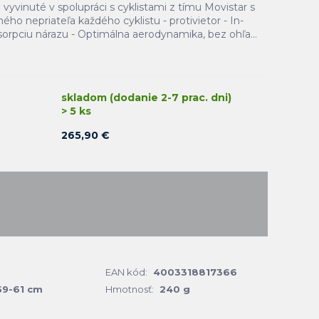
 vyvinuté v spolupráci s cyklistami z tímu Movistar s
ého nepriateľa každého cyklistu - protivietor - In-
orpciu nárazu - Optimálna aerodynamika, bez ohľa...
skladom (dodanie 2-7 prac. dni)
> 5 ks
265,90 €
EAN kód:
4003318817366
59-61 cm
Hmotnosť:
240 g