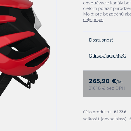
odvetrávacie kanály boli
cieľom poraziť prirodzen
Mold: pre bezpečnú abs
celý popis
Dostupnosť
Odporúčaná MOC
265,90 €
/
ks
216,18 €
bez DPH
Číslo produktu:
81736
veľkosť L (obvod hlavy):