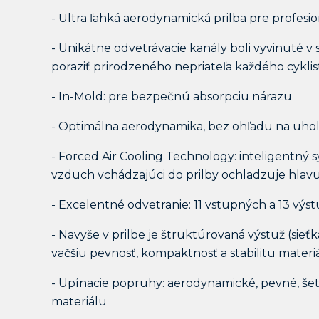
- Ultra ľahká aerodynamická prilba pre profesi
- Unikátne odvetrávacie kanály boli vyvinuté v s
poraziť prirodzeného nepriateľa každého cyklist
- In-Mold: pre bezpečnú absorpciu nárazu
- Optimálna aerodynamika, bez ohľadu na uho
- Forced Air Cooling Technology: inteligentný 
vzduch vchádzajúci do prilby ochladzuje hlavu
- Excelentné odvetranie: 11 vstupných a 13 vý
- Navyše v prilbe je štruktúrovaná výstuž (sieťk
väčšiu pevnosť, kompaktnosť a stabilitu materiál
- Upínacie popruhy: aerodynamické, pevné, še
materiálu