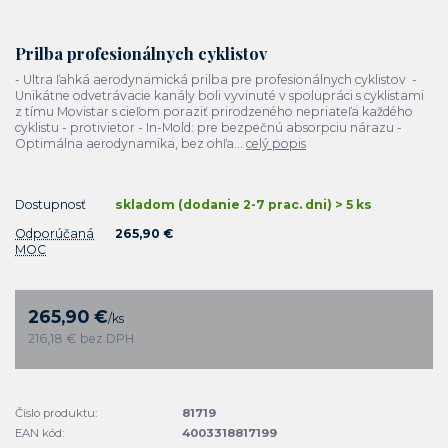
Prilba profesionálnych cyklistov
- Ultra ľahká aerodynamická prilba pre profesionálnych cyklistov -
Unikátne odvetrávacie kanály boli vyvinuté v spolupráci s cyklistami
z tímu Movistar s cieľom poraziť prirodzeného nepriateľa každého
cyklistu - protivietor - In-Mold: pre bezpečnú absorpciu nárazu -
Optimálna aerodynamika, bez ohľa...
celý popis
Dostupnosť
skladom (dodanie 2-7 prac. dni) > 5 ks
Odporúčaná
265,90 €
MOC
265,90 €
/
ks
216,18 €
bez DPH
Číslo produktu:
81719
EAN kód:
4003318817199