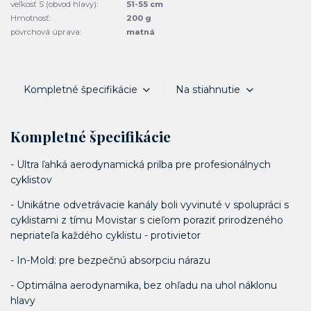
veľkosť S (obvod hlavy):
51-55 cm
Hmotnosť:
200 g
povrchová úprava:
matná
Kompletné špecifikácie
Na stiahnutie
Kompletné špecifikácie
- Ultra ľahká aerodynamická prilba pre profesionálnych
cyklistov
- Unikátne odvetrávacie kanály boli vyvinuté v spolupráci s
cyklistami z tímu Movistar s cieľom poraziť prirodzeného
nepriateľa každého cyklistu - protivietor
- In-Mold: pre bezpečnú absorpciu nárazu
- Optimálna aerodynamika, bez ohľadu na uhol náklonu
hlavy