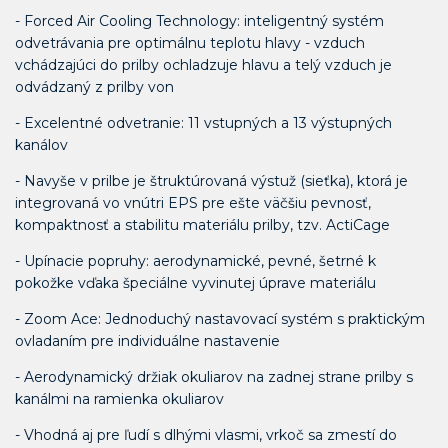
- Forced Air Cooling Technology: inteligentný systém
odvetrávania pre optimálnu teplotu hlavy - vzduch
vchádzajúci do prilby ochladzuje hlavu a telý vzduch je
odvádzaný z prilby von
- Excelentné odvetranie: 11 vstupných a 13 výstupných
kanálov
- Navyše v prilbe je štruktúrovaná výstuž (sieťka), ktorá je
integrovaná vo vnútri EPS pre ešte väčšiu pevnosť,
kompaktnosť a stabilitu materiálu prilby, tzv. ActiCage
- Upínacie popruhy: aerodynamické, pevné, šetrné k
pokožke vďaka špeciálne vyvinutej úprave materiálu
- Zoom Ace: Jednoduchý nastavovací systém s praktickým
ovladaním pre individuálne nastavenie
- Aerodynamický držiak okuliarov na zadnej strane prilby s
kanálmi na ramienka okuliarov
- Vhodná aj pre ľudí s dlhými vlasmi, vrkoč sa zmestí do