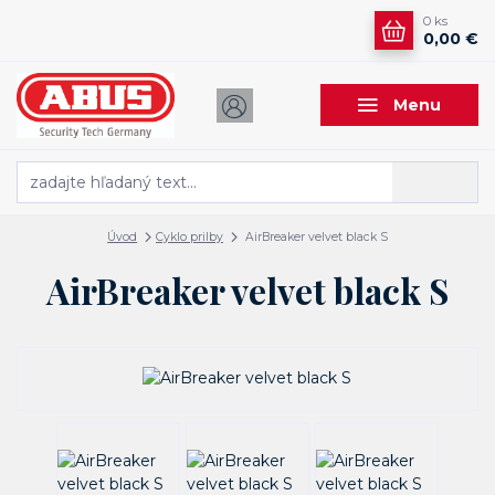
0
ks
0,00 €
Menu
Hľadať
Úvod
Cyklo prilby
AirBreaker velvet black S
AirBreaker velvet black S