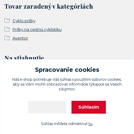
Tovar zaradený v kategóriách
Cyklo prilby
Prilby na cestnú cyklistiku
Aventor
Na stiahnutie
Spracovanie cookies
Vyhlásenie o zhode
Náš e-shop potrebuje Váš
súhlas
s použitím súborov cookies,
aby sa Vám mohli zobrazovať informácie týkajúce sa Vašich
záujmov.
Súhlasím
Nastavenia
Upravit sběr cookies.
Súhlas môžete odmietnuť
tu
.
Vytvorené na
Eshop-rychlo.sk