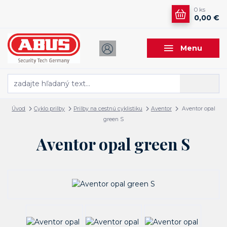
0
ks
0,00 €
Menu
Hľadať
Úvod
Cyklo prilby
Prilby na cestnú cyklistiku
Aventor
Aventor opal
green S
Aventor opal green S