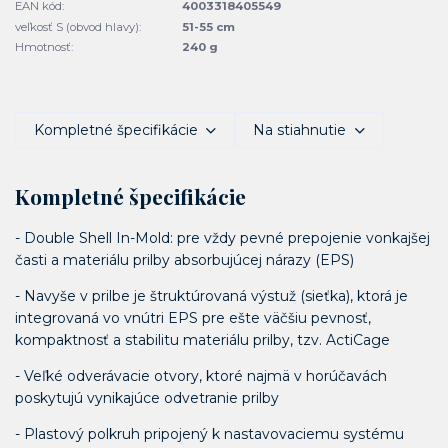
EAN kód:
4003318405549
veľkosť S (obvod hlavy):
51-55 cm
Hmotnosť:
240 g
Kompletné špecifikácie
Na stiahnutie
Kompletné špecifikácie
- Double Shell In-Mold: pre vždy pevné prepojenie vonkajšej
časti a materiálu prilby absorbujúcej nárazy (EPS)
- Navyše v prilbe je štruktúrovaná výstuž (sieťka), ktorá je
integrovaná vo vnútri EPS pre ešte väčšiu pevnosť,
kompaktnosť a stabilitu materiálu prilby, tzv. ActiCage
- Veľké odverávacie otvory, ktoré najmä v horúčavách
poskytujú vynikajúce odvetranie prilby
- Plastový polkruh pripojený k nastavovaciemu systému