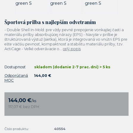
Športová prilba s najlepším odvetraním
- Double Shell In-Mold: pre vždy pevné prepojenie vonkajšej časti a
materiálu prilby absorbujúcej nárazy (EPS) - Navyše v prilbe je
štruktúrovaná výstuž (sieťka), ktorá je integrovaná vo vnútri EPS pre
ešte väčšiu pevnosť, kompaktnosť a stabilitu materiálu prilby, tzv.
ActiCage - Veľké odverávacie o...
celý popis
Dostupnosť
skladom (dodanie 2-7 prac. dni) > 5 ks
Odporúčaná
144,00 €
MOC
144,00 €
/
ks
117,07 €
bez DPH
Číslo produktu:
40554