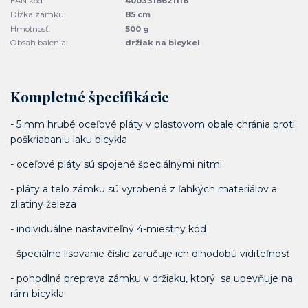
EAN kód:
4003318621116
Dĺžka zámku:
85 cm
Hmotnosť:
500 g
Obsah balenia:
držiak na bicykel
Kompletné špecifikácie
- 5 mm hrubé oceľové pláty v plastovom obale chránia proti
poškriabaniu laku bicykla
- oceľové pláty sú spojené špeciálnymi nitmi
- pláty a telo zámku sú vyrobené z ľahkých materiálov a
zliatiny železa
- individuálne nastaviteľný 4-miestny kód
- špeciálne lisovanie číslic zaručuje ich dlhodobú viditeľnosť
- pohodlná preprava zámku v držiaku, ktorý sa upevňuje na
rám bicykla