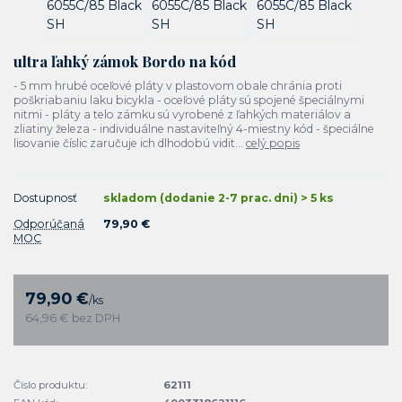
ultra ľahký zámok Bordo na kód
- 5 mm hrubé oceľové pláty v plastovom obale chránia proti
poškriabaniu laku bicykla - oceľové pláty sú spojené špeciálnymi
nitmi - pláty a telo zámku sú vyrobené z ľahkých materiálov a
zliatiny železa - individuálne nastaviteľný 4-miestny kód - špeciálne
lisovanie číslic zaručuje ich dlhodobú vidit...
celý popis
Dostupnosť
skladom (dodanie 2-7 prac. dni) > 5 ks
Odporúčaná
79,90 €
MOC
79,90 €
/
ks
64,96 €
bez DPH
Číslo produktu:
62111