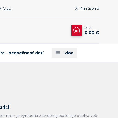
Viac
Prihlásenie
0
ks
0,00 €
are - bezpečnosť detí
Viac
adel
l - reťaz je vyrobená z tvrdenej ocele a je odolná voči