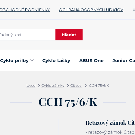
OBCHODNÉ PODMIENKY
OCHRANA OSOBNÝCH ÚDAJOV
Hľadať
Cyklo prilby
Cyklo tašky
ABUS One
Junior C
Úvod
Cyklo zámky
Citadel
CCH 75/6/K
CCH 75/6/K
Reťazový zámok Cit
- reťazový zámok Citade