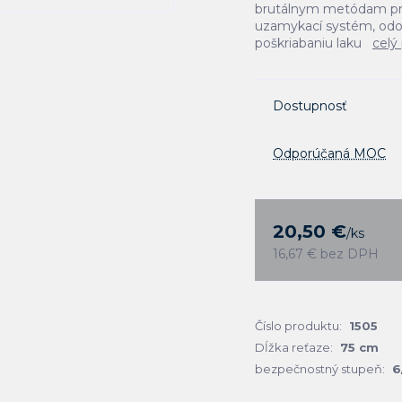
brutálnym metódam prek
uzamykací systém, odoln
poškriabaniu laku
celý
Dostupnosť
Odporúčaná MOC
20,50 €
/
ks
16,67 €
bez DPH
Číslo produktu:
1505
Dĺžka reťaze:
75 cm
bezpečnostný stupeň:
6