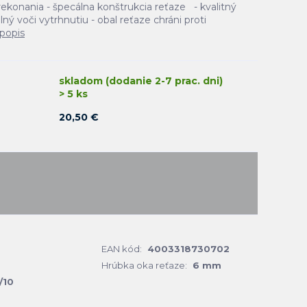
onania - špecálna konštrukcia reťaze - kvalitný
ý voči vytrhnutiu - obal reťaze chráni proti
 popis
skladom (dodanie 2-7 prac. dni)
> 5 ks
20,50 €
EAN kód:
4003318730702
Hrúbka oka reťaze:
6 mm
/10