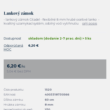
Lankový zámok
- lankový zámok Citadel - flexibilné 8 mm hrubé oceľové lanko -
kvalitný uzamykací systém, odolný voči vytrhnutiu
celý popis
Dostupnosť
skladom (dodanie 2-7 prac. dni) > 5 ks
Odporúčaná
6,20 €
MOC
6,20 €
/
ks
5,04 €
bez DPH
Číslo produktu:
1520
EAN kód:
4003318730566
Dĺžka zámku:
60 cm
Hrúbka zámku:
8 mm
bezpečnostný stupeň:
1/10