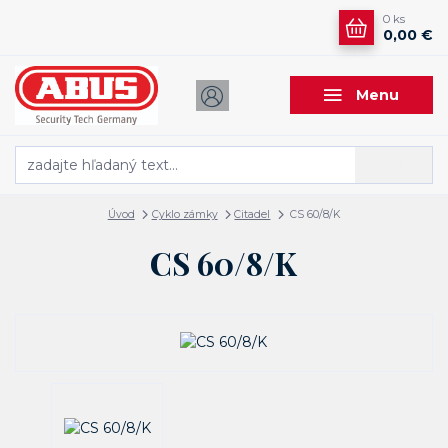
0
ks
0,00 €
Menu
Hľadať
Úvod
Cyklo zámky
Citadel
CS 60/8/K
CS 60/8/K