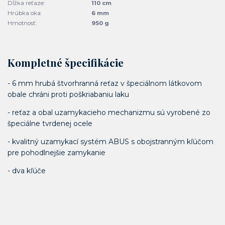
Dĺžka reťaze:
110 cm
Hrúbka oka:
6 mm
Hmotnosť:
950 g
Kompletné špecifikácie
- 6 mm hrubá štvorhranná reťaz v špeciálnom látkovom
obale chráni proti poškriabaniu laku
- reťaz a obal uzamykacieho mechanizmu sú vyrobené zo
špeciálne tvrdenej ocele
- kvalitný uzamykací systém ABUS s obojstranným kľúčom
pre pohodlnejšie zamykanie
- dva kľúče