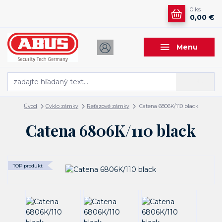
0
ks
0,00 €
Menu
Hľadať
Úvod
Cyklo zámky
Reťazové zámky
Catena 6806K/110 black
Catena 6806K/110 black
TOP produkt