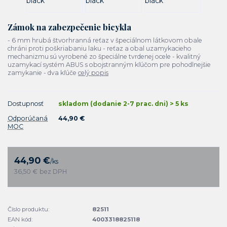
Zámok na zabezpečenie bicykla
- 6 mm hrubá štvorhranná reťaz v špeciálnom látkovom obale
chráni proti poškriabaniu laku - reťaz a obal uzamykacieho
mechanizmu sú vyrobené zo špeciálne tvrdenej ocele - kvalitný
uzamykací systém ABUS s obojstranným kľúčom pre pohodlnejšie
zamykanie - dva kľúče
celý popis
Dostupnosť
skladom (dodanie 2-7 prac. dni) > 5 ks
Odporúčaná
44,90 €
MOC
44,90 €
/
ks
36,50 €
bez DPH
Číslo produktu:
82511
EAN kód:
4003318825118