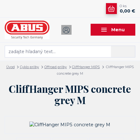
0
ks
0,00 €
Menu
Hľadať
Úvod
Cyklo prilby
Offroad prilby
CliffHanger MIPS
CliffHanger MIPS
concrete grey M
CliffHanger MIPS concrete
grey M