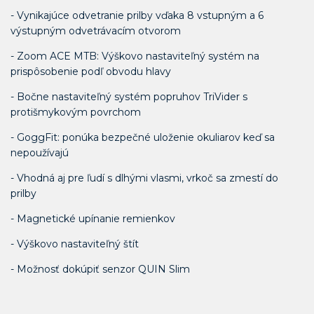
- Vynikajúce odvetranie prilby vďaka 8 vstupným a 6
výstupným odvetrávacím otvorom
- Zoom ACE MTB: Výškovo nastaviteľný systém na
prispôsobenie podľ obvodu hlavy
- Bočne nastaviteľný systém popruhov TriVider s
protišmykovým povrchom
- GoggFit: ponúka bezpečné uloženie okuliarov keď sa
nepoužívajú
- Vhodná aj pre ľudí s dlhými vlasmi, vrkoč sa zmestí do
prilby
- Magnetické upínanie remienkov
- Výškovo nastaviteľný štít
- Možnosť dokúpiť senzor QUIN Slim