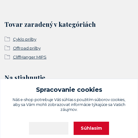
Tovar zaradený v kategóriách
Cyklo prilby
Offroad prilby
CliffHanger MIPS
Na stiahnutie
Spracovanie cookies
Vyhlásenie o zhode
Náš e-shop potrebuje Váš
súhlas
s použitím súborov cookies,
aby sa Vám mohli zobrazovať informácie týkajúce sa Vašich
záujmov.
Súhlasím
Nastavenia
Upravit sběr cookies.