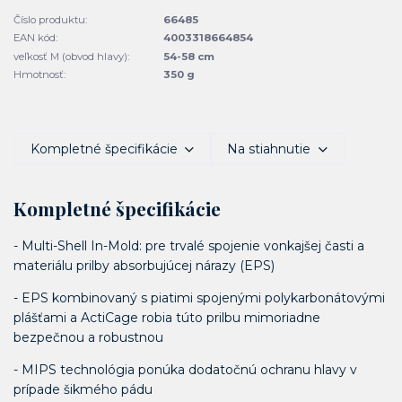
Číslo produktu:
66485
EAN kód:
4003318664854
veľkosť M (obvod hlavy):
54-58 cm
Hmotnosť:
350 g
Kompletné špecifikácie
Na stiahnutie
Kompletné špecifikácie
- Multi-Shell In-Mold: pre trvalé spojenie vonkajšej časti a
materiálu prilby absorbujúcej nárazy (EPS)
- EPS kombinovaný s piatimi spojenými polykarbonátovými
plášťami a ActiCage robia túto prilbu mimoriadne
bezpečnou a robustnou
- MIPS technológia ponúka dodatočnú ochranu hlavy v
prípade šikmého pádu