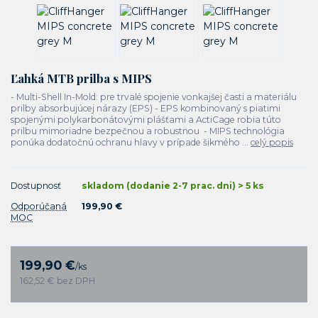
Ľahká MTB prilba s MIPS
- Multi-Shell In-Mold: pre trvalé spojenie vonkajšej časti a materiálu
prilby absorbujúcej nárazy (EPS) - EPS kombinovaný s piatimi
spojenými polykarbonátovými plášťami a ActiCage robia túto
prilbu mimoriadne bezpečnou a robustnou - MIPS technológia
ponúka dodatočnú ochranu hlavy v prípade šikmého ...
celý popis
Dostupnosť
skladom (dodanie 2-7 prac. dni) > 5 ks
Odporúčaná
199,90 €
MOC
199,90 €
/
ks
162,52 €
bez DPH