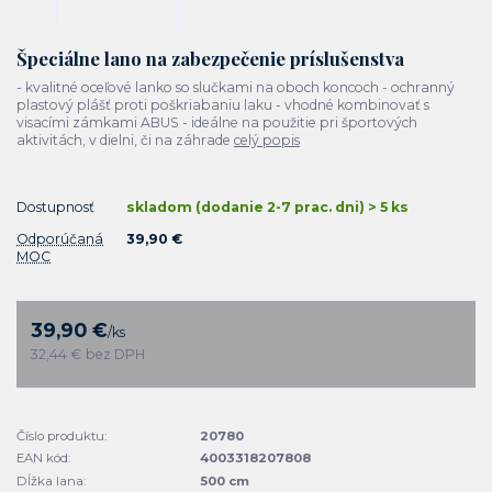
Špeciálne lano na zabezpečenie príslušenstva
- kvalitné oceľové lanko so slučkami na oboch koncoch - ochranný
plastový plášť proti poškriabaniu laku - vhodné kombinovať s
visacími zámkami ABUS - ideálne na použitie pri športových
aktivitách, v dielni, či na záhrade
celý popis
Dostupnosť
skladom (dodanie 2-7 prac. dni) > 5 ks
Odporúčaná
39,90 €
MOC
39,90 €
/
ks
32,44 €
bez DPH
Číslo produktu:
20780
EAN kód:
4003318207808
Dĺžka lana:
500 cm