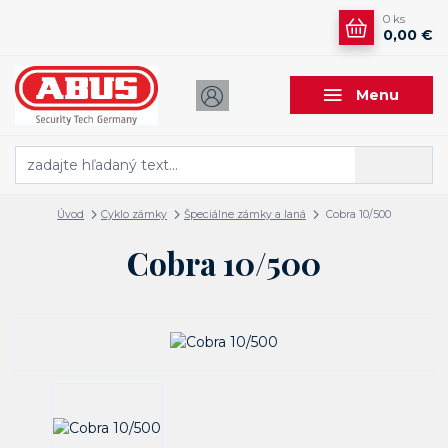
0
ks
0,00 €
Menu
Hľadať
Úvod
Cyklo zámky
Špeciálne zámky a laná
Cobra 10/500
Cobra 10/500