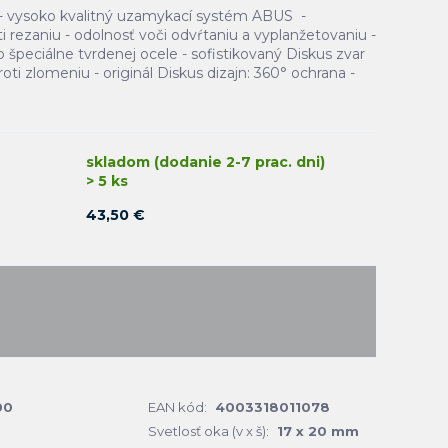
 - vysoko kvalitný uzamykací systém ABUS -
 rezaniu - odolnosť voči odvŕtaniu a vyplanžetovaniu -
špeciálne tvrdenej ocele - sofistikovaný Diskus zvar
oti zlomeniu - originál Diskus dizajn: 360° ochrana -
skladom (dodanie 2-7 prac. dni)
> 5 ks
43,50 €
00
EAN kód:
4003318011078
Svetlosť oka (v x š):
17 x 20 mm