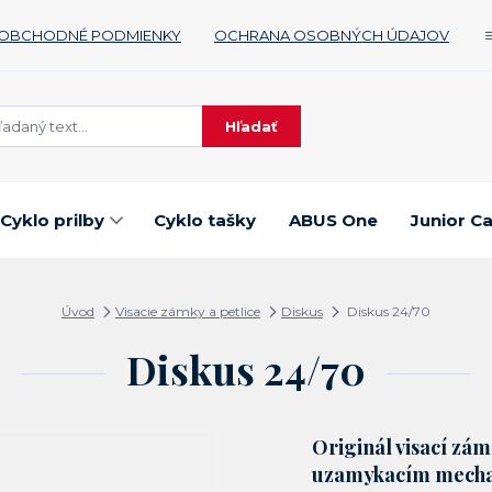
OBCHODNÉ PODMIENKY
OCHRANA OSOBNÝCH ÚDAJOV
Hľadať
Cyklo prilby
Cyklo tašky
ABUS One
Junior C
Úvod
Visacie zámky a petlice
Diskus
Diskus 24/70
Diskus 24/70
Originál visací zá
uzamykacím mech