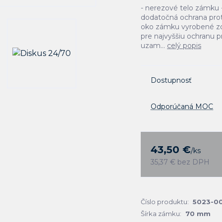
- nerezové telo zámku
dodatočná ochrana proti
oko zámku vyrobené zo 
pre najvyššiu ochranu pr
uzam...
celý popis
Dostupnosť
Odporúčaná MOC
43,50 €
/
ks
35,37 €
bez DPH
Číslo produktu:
5023-0
Šírka zámku:
70 mm