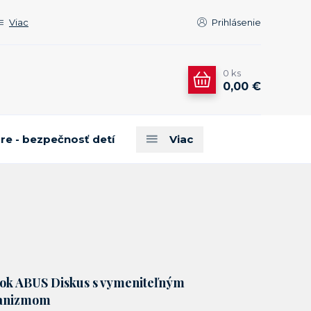
Viac
Prihlásenie
0
ks
0,00 €
are - bezpečnosť detí
Viac
mok ABUS Diskus s vymeniteľným
anizmom