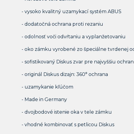
- vysoko kvalitný uzamykací systém ABUS
- dodatočná ochrana proti rezaniu
- odolnosť voči odvŕtaniu a vyplanžetovaniu
- oko zámku vyrobené zo špeciálne tvrdenej o
- sofistikovaný Diskus zvar pre najvyššiu ochra
- originál Diskus dizajn: 360° ochrana
- uzamykanie kľúčom
- Made in Germany
- dvojbodové istenie oka v tele zámku
- vhodné kombinovať s petlicou Diskus