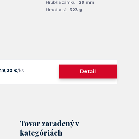
Hrúbka zámku:
29 mm
Hmotnosť:
323 g
49,20 €
/
ks
Detail
Tovar zaradený v
kategóriách