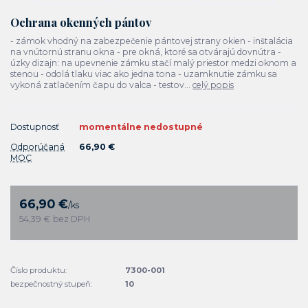
Ochrana okenných pántov
- zámok vhodný na zabezpečenie pántovej strany okien - inštalácia
na vnútornú stranu okna - pre okná, ktoré sa otvárajú dovnútra -
úzky dizajn: na upevnenie zámku stačí malý priestor medzi oknom a
stenou - odolá tlaku viac ako jedna tona - uzamknutie zámku sa
vykoná zatlačením čapu do valca - testov...
celý popis
Dostupnosť
momentálne nedostupné
Odporúčaná
66,90 €
MOC
66,90 €
/
ks
54,39 €
bez DPH
Číslo produktu:
7300-001
bezpečnostný stupeň:
10