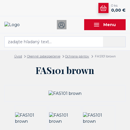
0
ks
0,00 €
Menu
Hľadať
Úvod
Okenné zabezpečenie
Ochrana pántov
FAS101 brown
FAS101 brown