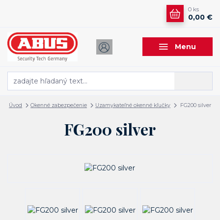
0
ks
0,00 €
Menu
Hľadať
Úvod
Okenné zabezpečenie
Uzamykateľné okenné kľučky
FG200 silver
FG200 silver