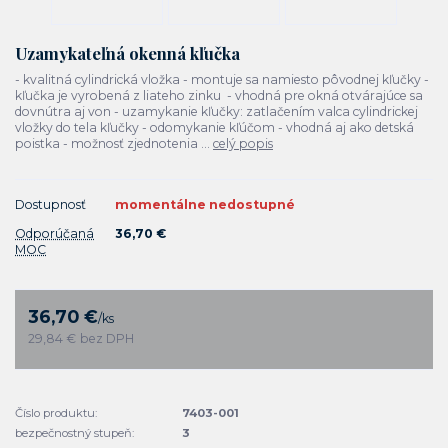
Uzamykateľná okenná kľučka
- kvalitná cylindrická vložka - montuje sa namiesto pôvodnej kľučky -
kľučka je vyrobená z liateho zinku - vhodná pre okná otvárajúce sa
dovnútra aj von - uzamykanie kľučky: zatlačením valca cylindrickej
vložky do tela kľučky - odomykanie kľúčom - vhodná aj ako detská
poistka - možnosť zjednotenia ...
celý popis
Dostupnosť
momentálne nedostupné
Odporúčaná
36,70 €
MOC
36,70 €
/
ks
29,84 €
bez DPH
Číslo produktu:
7403-001
bezpečnostný stupeň:
3