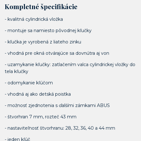
Kompletné špecifikácie
- kvalitná cylindrická vložka
- montuje sa namiesto pôvodnej kľučky
- kľučka je vyrobená z liateho zinku
- vhodná pre okná otvárajúce sa dovnútra aj von
- uzamykanie kľučky: zatlačením valca cylindrickej vložky do
tela kľučky
- odomykanie kľúčom
- vhodná aj ako detská poistka
- možnosť zjednotenia s ďalšími zámkami ABUS
- štvorhran 7 mm, rozteč 43 mm
- nastaviteľnosť štvorhranu: 28, 32, 36, 40 a 44 mm
- jeden kľúč