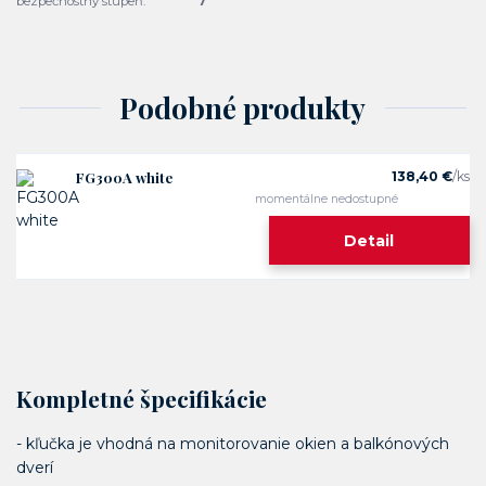
bezpečnostný stupeň:
7
Podobné produkty
FG300A white
138,40 €
/
ks
momentálne nedostupné
Detail
Kompletné špecifikácie
- kľučka je vhodná na monitorovanie okien a balkónových
dverí