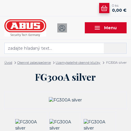
0
ks
0,00 €
Menu
Hľadať
Úvod
Okenné zabezpečenie
Uzamykateľné okenné kľučky
FG300A silver
FG300A silver