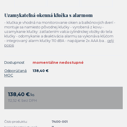
Uzamykateľná okenná kľučka s alarmom
- kľučka je vhodná na monitorovanie okien a balkónových dverí -
montuje sa namiesto pôvodnej kľučky - vyrobená z kovu -
uzamykanie kľučky: zatlačením valca cylindrickej vložky do tela
kľučky - odomykanie a deaktivácia alarmu sa vykonáva kľúčom
- integrovaný alarm kľučky 110 dBA - napájanie 2x AAA ba...
celý
popis
Dostupnosť
momentálne nedostupné
Odporúčaná
138,40 €
MOC
138,40 €
/
ks
112,52 €
bez DPH
Číslo produktu:
7400-001