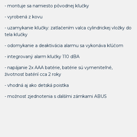
- montuje sa namiesto pôvodnej kľučky
- vyrobená z kovu
- uzamykanie kľučky: zatlačením valca cylindrickej vložky do
tela kľučky
- odomykanie a deaktivácia alarmu sa vykonáva kľúčom
- integrovaný alarm kľučky 110 dBA
- napájanie 2x AAA batérie, batérie sú vymeniteľné,
životnosť batérií cca 2 roky
- vhodná aj ako detská poistka
- možnosť zjednotenia s ďalšími zámkami ABUS