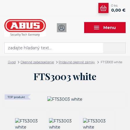
0
ks
0,00 €
Menu
Hľadať
Úvod
Okenné zabezpečenie
Prídavné okenné zámky
FTS3003 white
FTS3003 white
TOP produkt