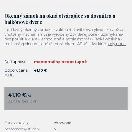
Okenný zámok na okná otvárajúce sa dovnútra a
balkónové dvere
- prídavný okenný zámok - kvalitná 4-stavítková cylindrická vložka -
vnútorný mechanizmus je vyrobený z tvrdenej ocele - uzamykanie
bez použitia kľúča - jednoduchá a rýchla montáž - ľahká obsluha -
možnosť zjednotenia s ďalšími zámkami ABUS - dva kľúče
celý popis
Dostupnosť
momentálne nedostupné
Odporúčaná
41,10 €
MOC
41,10 €
/
ks
33,41 €
bez DPH
Číslo produktu:
7207-000
bezpečnostný stupeň:
5