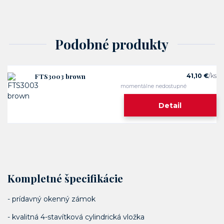
Podobné produkty
FTS3003 brown
41,10 €
/
ks
momentálne nedostupné
Detail
Kompletné špecifikácie
- prídavný okenný zámok
- kvalitná 4-stavítková cylindrická vložka