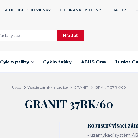
OBCHODNÉ PODMIENKY
OCHRANA OSOBNÝCH ÚDAJOV
Hľadať
Cyklo prilby
Cyklo tašky
ABUS One
Junior C
Úvod
Visacie zámky a petlice
GRANIT
GRANIT 37RK/60
GRANIT 37RK/60
Robustný visací zá
- uzamykací systém ABU