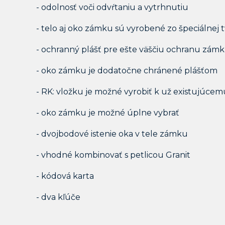
- odolnosť voči odvŕtaniu a vytrhnutiu
- telo aj oko zámku sú vyrobené zo špeciálnej 
- ochranný plášť pre ešte väščiu ochranu zámku
- oko zámku je dodatočne chránené plášťom
- RK: vložku je možné vyrobiť k už existujúce
- oko zámku je možné úplne vybrať
- dvojbodové istenie oka v tele zámku
- vhodné kombinovať s petlicou Granit
- kódová karta
- dva kľúče