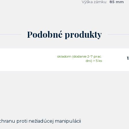
Výška zámku:
85 mm
Podobné produkty
skladom (dodanie 2-7 prac.
1
dni) > 5 ks
hranu proti nežiadúcej manipulácii