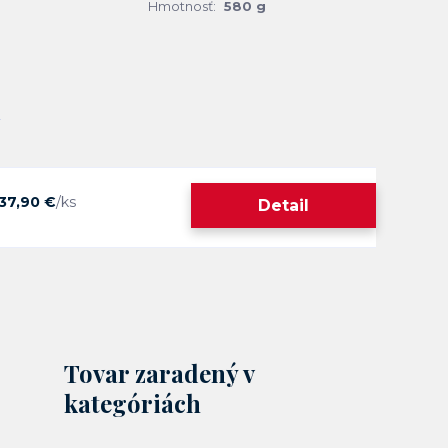
Hmotnosť:
580 g
37,90 €
/
ks
Detail
Tovar zaradený v
kategóriách