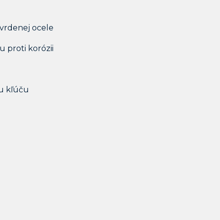
tvrdenej ocele
 proti korózii
mu kľúču