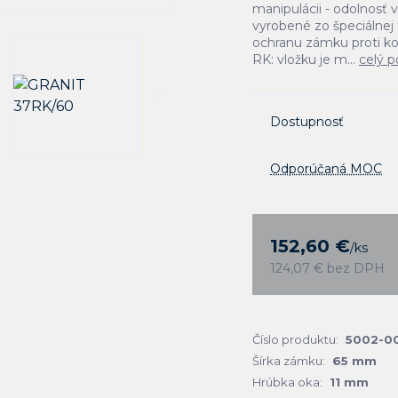
manipulácii - odolnosť 
vyrobené zo špeciálnej 
ochranu zámku proti ko
RK: vložku je m...
celý p
Dostupnosť
Odporúčaná MOC
152,60 €
/
ks
124,07 €
bez DPH
Číslo produktu:
5002-0
Šírka zámku:
65 mm
Hrúbka oka:
11 mm