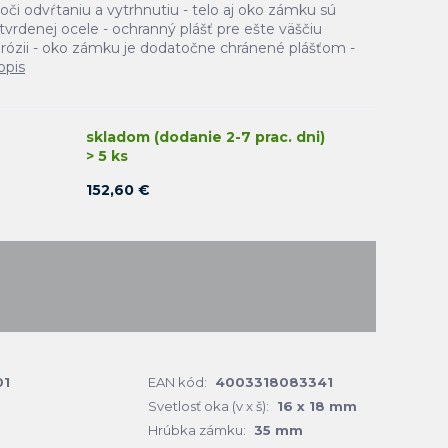
voči odvŕtaniu a vytrhnutiu - telo aj oko zámku sú
tvrdenej ocele - ochranný plášť pre ešte väščiu
rózii - oko zámku je dodatočne chránené plášťom -
opis
skladom (dodanie 2-7 prac. dni)
> 5 ks
152,60 €
01
EAN kód:
4003318083341
Svetlosť oka (v x š):
16 x 18 mm
Hrúbka zámku:
35 mm