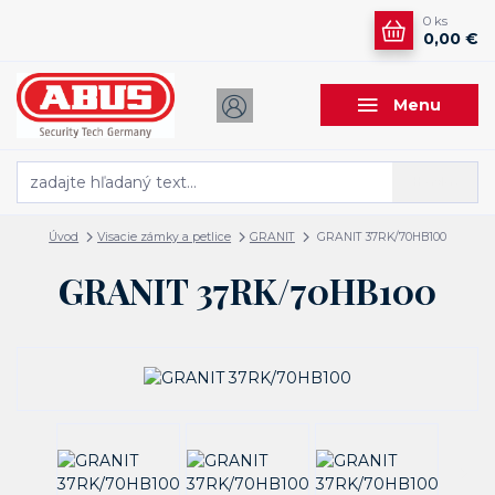
0
ks
0,00 €
Menu
Hľadať
Úvod
Visacie zámky a petlice
GRANIT
GRANIT 37RK/70HB100
GRANIT 37RK/70HB100