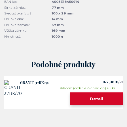
EAN kód:
4003318450914
Šírka zámku:
77 mm
Svetlosť oka (v x š):
100 x 29 mm
Hrúbka oka:
14 mm
Hrúbka zámku:
37 mm
Výška zámku:
169 mm
Hmotnosť:
1000 g
Podobné produkty
GRANIT 37RK/70
162,80 €
/
ks
skladom (dodanie 2-7 prac. dni) > 5 ks
Detail