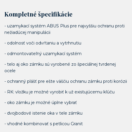
Kompletné špecifikácie
- uzamykací systém ABUS Plus pre najvyššiu ochranu proti
nežiadúcej manipulácii
- odolnosť voči odvŕtaniu a vytrhnutiu
- odmontovateľný uzamykací systém
- telo aj oko zámku sú vyrobené zo špeciálnej tvrdenej
ocele
- ochranný plášť pre ešte väščiu ochranu zámku proti korózii
- RK: vložku je možné vyrobiť k už existujúcemu kľúču
- oko zámku je možné úplne vybrať
- dvojbodové istenie oka v tele zámku
- vhodné kombinovať s petlicou Granit