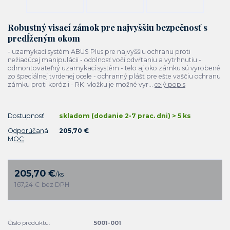
Robustný visací zámok pre najvyššiu bezpečnosť s
predĺženým okom
- uzamykací systém ABUS Plus pre najvyššiu ochranu proti
nežiadúcej manipulácii - odolnosť voči odvŕtaniu a vytrhnutiu -
odmontovateľný uzamykací systém - telo aj oko zámku sú vyrobené
zo špeciálnej tvrdenej ocele - ochranný plášť pre ešte väščiu ochranu
zámku proti korózii - RK: vložku je možné vyr...
celý popis
Dostupnosť
skladom (dodanie 2-7 prac. dni) > 5 ks
Odporúčaná
205,70 €
MOC
205,70 €
/
ks
167,24 €
bez DPH
Číslo produktu:
5001-001