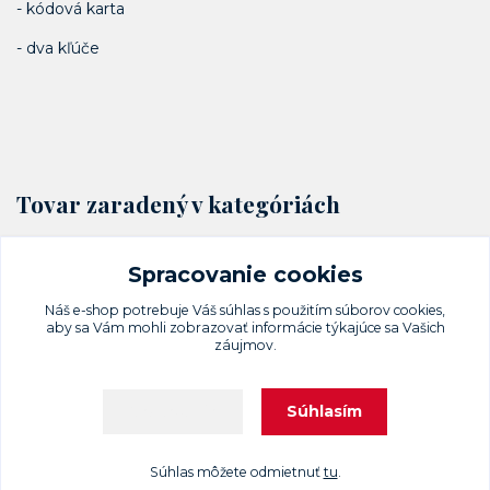
- kódová karta
- dva kľúče
Tovar zaradený v kategóriách
Visacie zámky a petlice
Spracovanie cookies
GRANIT
Náš e-shop potrebuje Váš
súhlas
s použitím súborov cookies,
aby sa Vám mohli zobrazovať informácie týkajúce sa Vašich
záujmov.
Súhlasím
Nastavenia
Upravit sběr cookies.
Súhlas môžete odmietnuť
tu
.
Vytvorené na
Eshop-rychlo.sk