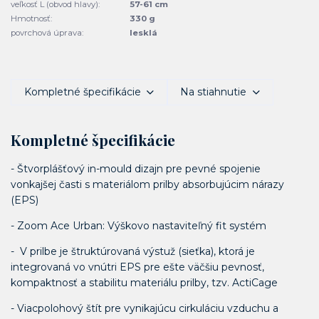
veľkosť L (obvod hlavy):
57-61 cm
Hmotnosť:
330 g
povrchová úprava:
lesklá
Kompletné špecifikácie
Na stiahnutie
Kompletné špecifikácie
- Štvorplášťový in-mould dizajn pre pevné spojenie
vonkajšej časti s materiálom prilby absorbujúcim nárazy
(EPS)
- Zoom Ace Urban: Výškovo nastaviteľný fit systém
- V prilbe je štruktúrovaná výstuž (sieťka), ktorá je
integrovaná vo vnútri EPS pre ešte väčšiu pevnosť,
kompaktnosť a stabilitu materiálu prilby, tzv. ActiCage
- Viacpolohový štít pre vynikajúcu cirkuláciu vzduchu a