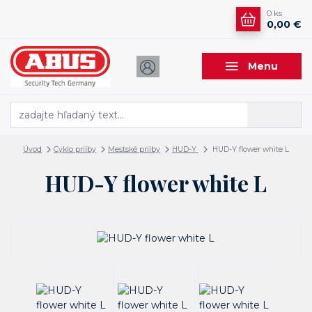
0
ks
0,00 €
Menu
Hľadať
Úvod
Cyklo prilby
Mestské prilby
HUD-Y
HUD-Y flower white L
HUD-Y flower white L