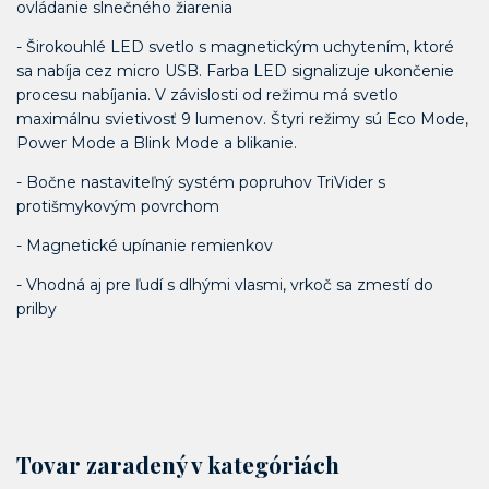
ovládanie slnečného žiarenia
- Širokouhlé LED svetlo s magnetickým uchytením, ktoré
sa nabíja cez micro USB. Farba LED signalizuje ukončenie
procesu nabíjania. V závislosti od režimu má svetlo
maximálnu svietivosť 9 lumenov. Štyri režimy sú Eco Mode,
Power Mode a Blink Mode a blikanie.
- Bočne nastaviteľný systém popruhov TriVider s
protišmykovým povrchom
- Magnetické upínanie remienkov
- Vhodná aj pre ľudí s dlhými vlasmi, vrkoč sa zmestí do
prilby
Tovar zaradený v kategóriách