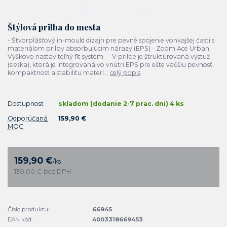
Štýlová prilba do mesta
- Štvorplášťový in-mould dizajn pre pevné spojenie vonkajšej časti s
materiálom prilby absorbujúcim nárazy (EPS) - Zoom Ace Urban:
Výškovo nastaviteľný fit systém - V prilbe je štruktúrovaná výstuž
(sieťka), ktorá je integrovaná vo vnútri EPS pre ešte väčšiu pevnosť,
kompaktnosť a stabilitu materi...
celý popis
Dostupnosť
skladom (dodanie 2-7 prac. dni) 4 ks
Odporúčaná
159,90 €
MOC
159,90 €
/
ks
130,00 €
bez DPH
Číslo produktu:
66945
EAN kód:
4003318669453