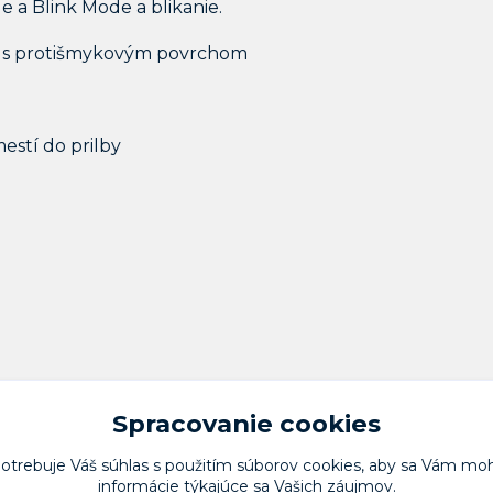
 a Blink Mode a blikanie.
er s protišmykovým povrchom
mestí do prilby
Spracovanie cookies
potrebuje Váš
súhlas
s použitím súborov cookies, aby sa Vám moh
informácie týkajúce sa Vašich záujmov.