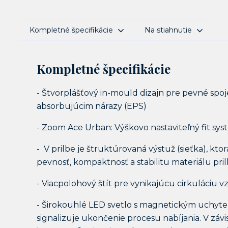
Kompletné špecifikácie
Na stiahnutie
Kompletné špecifikácie
- Štvorplášťový in-mould dizajn pre pevné spoje
absorbujúcim nárazy (EPS)
- Zoom Ace Urban: Výškovo nastaviteľný fit sy
- V prilbe je štruktúrovaná výstuž (sieťka), kto
pevnosť, kompaktnosť a stabilitu materiálu prilb
- Viacpolohový štít pre vynikajúcu cirkuláciu 
- Širokouhlé LED svetlo s magnetickým uchyten
signalizuje ukončenie procesu nabíjania. V závi