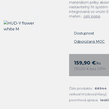
materiálom prilby abso
nastaviteľný fit systém 
integrovaná vo vnútri E
materi...
celý popis
Dostupnosť
Odporúčaná MOC
159,90 €
/
ks
130,00 €
bez DPH
Číslo produktu:
66944
veľkosť M (obvod hlavy):
povrchová úprava:
leskl