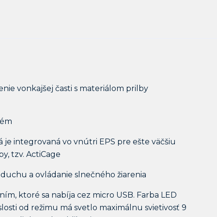
nie vonkajšej časti s materiálom prilby
stém
rá je integrovaná vo vnútri EPS pre ešte väčšiu
y, tzv. ActiCage
vzduchu a ovládanie slnečného žiarenia
ím, ktoré sa nabíja cez micro USB. Farba LED
slosti od režimu má svetlo maximálnu svietivosť 9