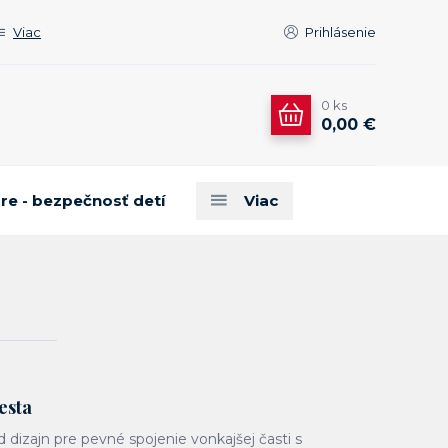
Viac
Prihlásenie
0
ks
0,00 €
are - bezpečnosť detí
Viac
esta
d dizajn pre pevné spojenie vonkajšej časti s