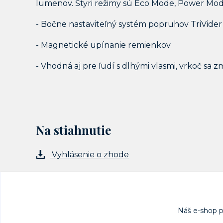
lumenov. Štyri režimy sú Eco Mode, Power Mode
- Bočne nastaviteľný systém popruhov TriVid
- Magnetické upínanie remienkov
- Vhodná aj pre ľudí s dlhými vlasmi, vrkoč sa z
Na stiahnutie
Vyhlásenie o zhode
Náš e-shop 