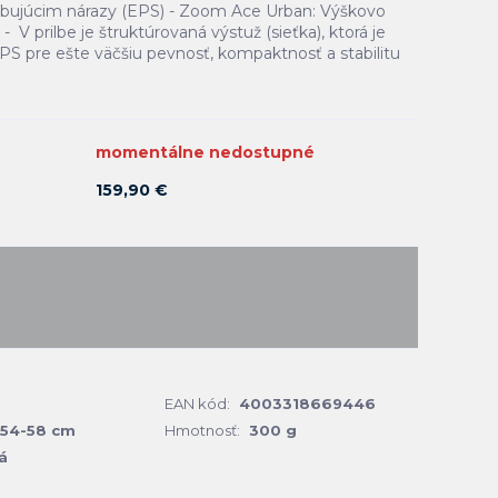
rbujúcim nárazy (EPS) - Zoom Ace Urban: Výškovo
- V prilbe je štruktúrovaná výstuž (sieťka), ktorá je
PS pre ešte väčšiu pevnosť, kompaktnosť a stabilitu
momentálne nedostupné
159,90 €
EAN kód:
4003318669446
54-58 cm
Hmotnosť:
300 g
á