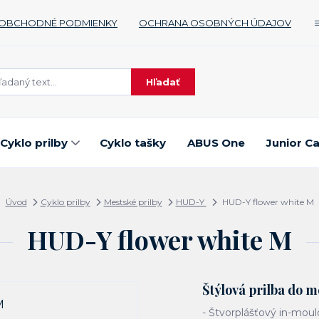
OBCHODNÉ PODMIENKY
OCHRANA OSOBNÝCH ÚDAJOV
Hľadať
Cyklo prilby
Cyklo tašky
ABUS One
Junior C
Úvod
Cyklo prilby
Mestské prilby
HUD-Y
HUD-Y flower white M
HUD-Y flower white M
Štýlová prilba do m
- Štvorplášťový in-moul