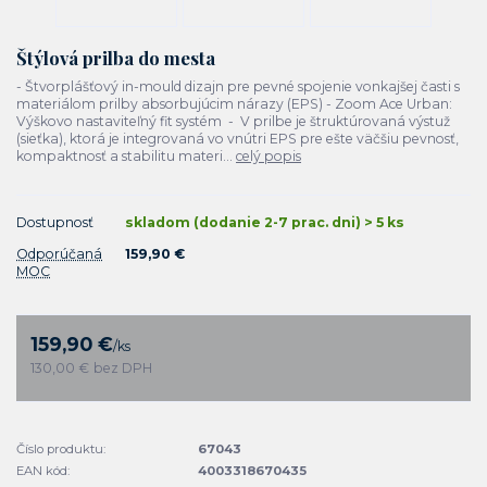
Štýlová prilba do mesta
- Štvorplášťový in-mould dizajn pre pevné spojenie vonkajšej časti s
materiálom prilby absorbujúcim nárazy (EPS) - Zoom Ace Urban:
Výškovo nastaviteľný fit systém - V prilbe je štruktúrovaná výstuž
(sieťka), ktorá je integrovaná vo vnútri EPS pre ešte väčšiu pevnosť,
kompaktnosť a stabilitu materi...
celý popis
Dostupnosť
skladom (dodanie 2-7 prac. dni) > 5 ks
Odporúčaná
159,90 €
MOC
159,90 €
/
ks
130,00 €
bez DPH
Číslo produktu:
67043
EAN kód:
4003318670435