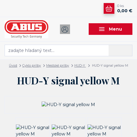
0
ks
0,00 €
Menu
Hľadať
Úvod
Cyklo prilby
Mestské prilby
HUD-Y
HUD-Y signal yellow M
HUD-Y signal yellow M