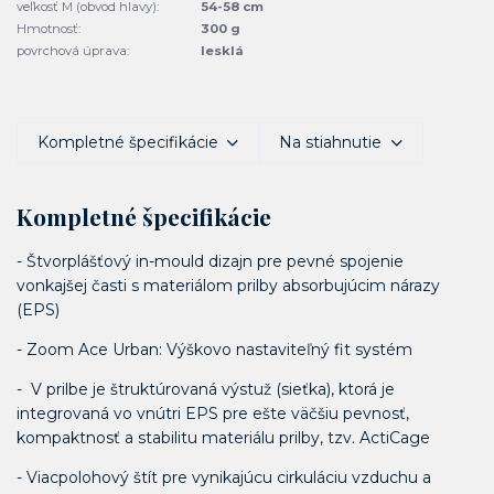
veľkosť M (obvod hlavy):
54-58 cm
Hmotnosť:
300 g
povrchová úprava:
lesklá
Kompletné špecifikácie
Na stiahnutie
Kompletné špecifikácie
- Štvorplášťový in-mould dizajn pre pevné spojenie
vonkajšej časti s materiálom prilby absorbujúcim nárazy
(EPS)
- Zoom Ace Urban: Výškovo nastaviteľný fit systém
- V prilbe je štruktúrovaná výstuž (sieťka), ktorá je
integrovaná vo vnútri EPS pre ešte väčšiu pevnosť,
kompaktnosť a stabilitu materiálu prilby, tzv. ActiCage
- Viacpolohový štít pre vynikajúcu cirkuláciu vzduchu a