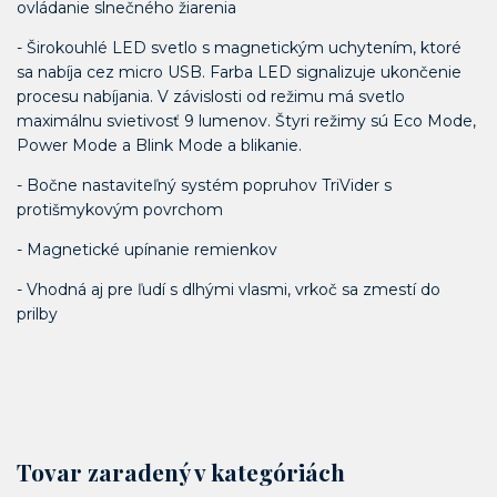
ovládanie slnečného žiarenia
- Širokouhlé LED svetlo s magnetickým uchytením, ktoré
sa nabíja cez micro USB. Farba LED signalizuje ukončenie
procesu nabíjania. V závislosti od režimu má svetlo
maximálnu svietivosť 9 lumenov. Štyri režimy sú Eco Mode,
Power Mode a Blink Mode a blikanie.
- Bočne nastaviteľný systém popruhov TriVider s
protišmykovým povrchom
- Magnetické upínanie remienkov
- Vhodná aj pre ľudí s dlhými vlasmi, vrkoč sa zmestí do
prilby
Tovar zaradený v kategóriách