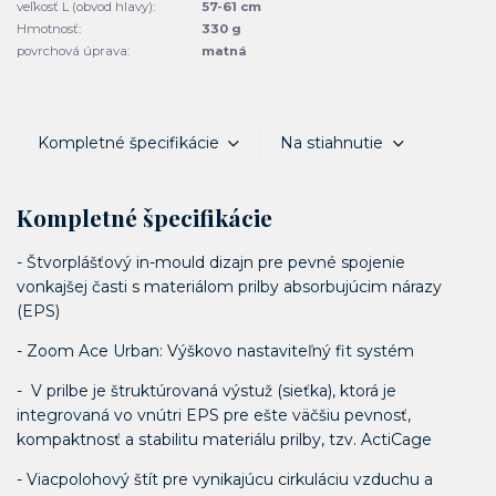
veľkosť L (obvod hlavy):
57-61 cm
Hmotnosť:
330 g
povrchová úprava:
matná
Kompletné špecifikácie
Na stiahnutie
Kompletné špecifikácie
- Štvorplášťový in-mould dizajn pre pevné spojenie
vonkajšej časti s materiálom prilby absorbujúcim nárazy
(EPS)
- Zoom Ace Urban: Výškovo nastaviteľný fit systém
- V prilbe je štruktúrovaná výstuž (sieťka), ktorá je
integrovaná vo vnútri EPS pre ešte väčšiu pevnosť,
kompaktnosť a stabilitu materiálu prilby, tzv. ActiCage
- Viacpolohový štít pre vynikajúcu cirkuláciu vzduchu a