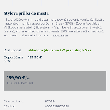
Štýlová prilba do mesta
- Štvorplášťový in-mould dizajn pre pevné spojenie vonkajšej časti s
materiálom prilby absorbujúcim nárazy (EPS) - Zoom Ace Urban:
Výškovo nastaviteľný fit systém - V prilbe je štruktúrovaná výstuž
(sieťka), ktorá je integrovaná vo vnútri EPS pre ešte väčšiu pevnosť,
kompaktnosť a stabilitu materi...
celý popis
Dostupnosť
skladom (dodanie 2-7 prac. dni) > 5 ks
Odporúčaná
159,90 €
MOC
159,90 €
/
ks
130,00 €
bez DPH
Číslo produktu:
67038
EAN kód:
4003318670381