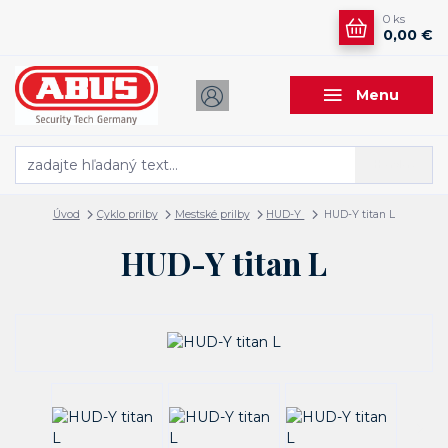
0
ks
0,00 €
Menu
Hľadať
Úvod
Cyklo prilby
Mestské prilby
HUD-Y
HUD-Y titan L
HUD-Y titan L