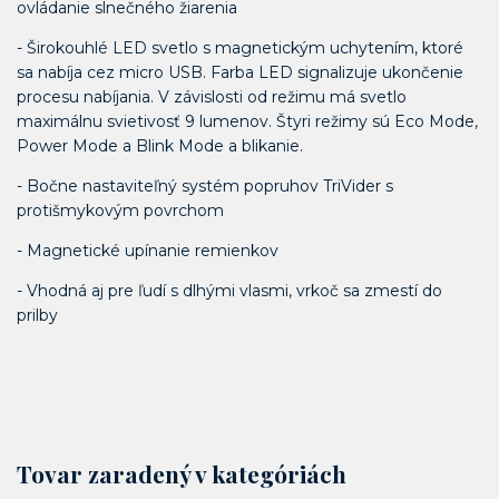
ovládanie slnečného žiarenia
- Širokouhlé LED svetlo s magnetickým uchytením, ktoré
sa nabíja cez micro USB. Farba LED signalizuje ukončenie
procesu nabíjania. V závislosti od režimu má svetlo
maximálnu svietivosť 9 lumenov. Štyri režimy sú Eco Mode,
Power Mode a Blink Mode a blikanie.
- Bočne nastaviteľný systém popruhov TriVider s
protišmykovým povrchom
- Magnetické upínanie remienkov
- Vhodná aj pre ľudí s dlhými vlasmi, vrkoč sa zmestí do
prilby
Tovar zaradený v kategóriách