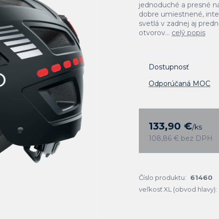
jednoduché a presné n
dobre umiestnené, inte
svetlá v zadnej aj predn
otvorov...
celý popis
Dostupnosť
Odporúčaná MOC
133,90 €
/
ks
108,86 €
bez DPH
Číslo produktu:
61460
veľkosť XL (obvod hlavy):