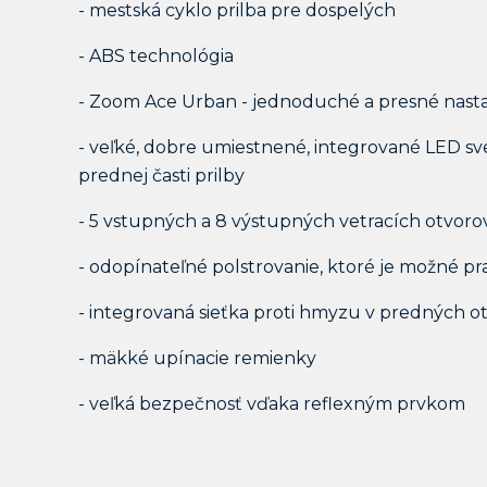
- mestská cyklo prilba pre dospelých
- ABS technológia
- Zoom Ace Urban - jednoduché a presné nas
- veľké, dobre umiestnené, integrované LED svet
prednej časti prilby
- 5 vstupných a 8 výstupných vetracích otvoro
- odopínateľné polstrovanie, ktoré je možné pr
- integrovaná sieťka proti hmyzu v predných o
- mäkké upínacie remienky
- veľká bezpečnosť vďaka reflexným prvkom