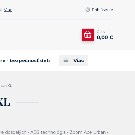
Viac
Prihlásenie
0
ks
0,00 €
are - bezpečnosť detí
Viac
lack XL
XL
 pre dospelých - ABS technológia - Zoom Ace Urban -