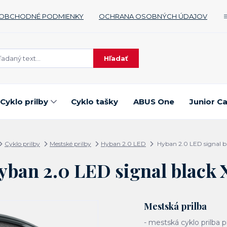
OBCHODNÉ PODMIENKY
OCHRANA OSOBNÝCH ÚDAJOV
Hľadať
Cyklo prilby
Cyklo tašky
ABUS One
Junior C
Cyklo prilby
Mestské prilby
Hyban 2.0 LED
Hyban 2.0 LED signal b
yban 2.0 LED signal black 
Mestská prilba
- mestská cyklo prilba