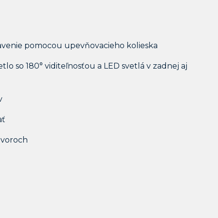
tavenie pomocou upevňovacieho kolieska
lo so 180° viditeľnosťou a LED svetlá v zadnej aj
v
ať
tvoroch