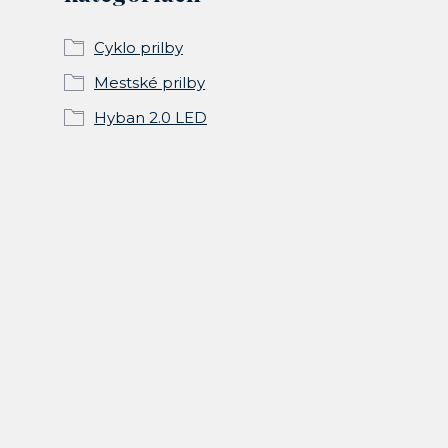
Cyklo prilby
Mestské prilby
Hyban 2.0 LED