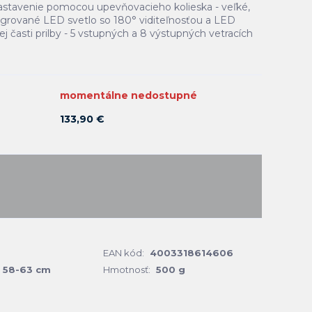
astavenie pomocou upevňovacieho kolieska - veľké,
grované LED svetlo so 180° viditeľnosťou a LED
ej časti prilby - 5 vstupných a 8 výstupných vetracích
momentálne nedostupné
133,90 €
EAN kód:
4003318614606
58-63 cm
Hmotnosť:
500 g