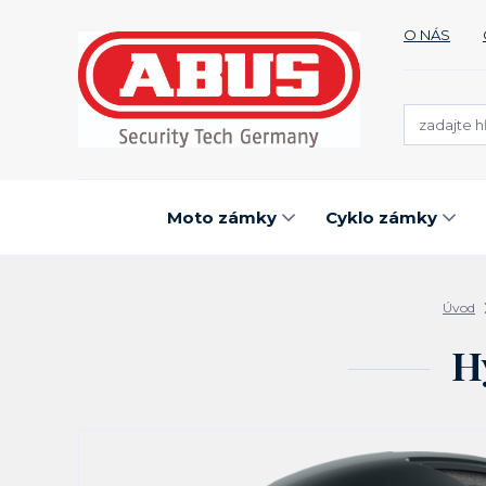
O NÁS
Moto zámky
Cyklo zámky
Úvod
H