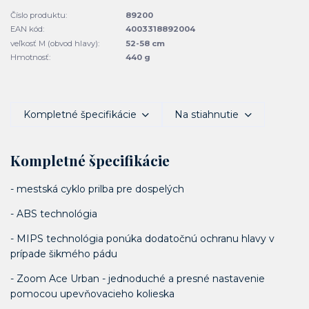
Číslo produktu:
89200
EAN kód:
4003318892004
veľkosť M (obvod hlavy):
52-58 cm
Hmotnosť:
440 g
Kompletné špecifikácie
Na stiahnutie
Kompletné špecifikácie
- mestská cyklo prilba pre dospelých
- ABS technológia
- MIPS technológia ponúka dodatočnú ochranu hlavy v
prípade šikmého pádu
- Zoom Ace Urban - jednoduché a presné nastavenie
pomocou upevňovacieho kolieska