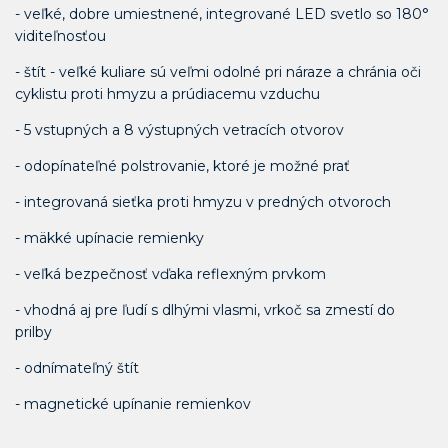
- veľké, dobre umiestnené, integrované LED svetlo so 180°
viditeľnosťou
- štít - veľké kuliare sú veľmi odolné pri náraze a chránia oči
cyklistu proti hmyzu a prúdiacemu vzduchu
- 5 vstupných a 8 výstupných vetracích otvorov
- odopínateľné polstrovanie, ktoré je možné prať
- integrovaná sieťka proti hmyzu v predných otvoroch
- mäkké upínacie remienky
- veľká bezpečnosť vďaka reflexným prvkom
- vhodná aj pre ľudí s dlhými vlasmi, vrkoč sa zmestí do
prilby
- odnímateľný štít
- magnetické upínanie remienkov