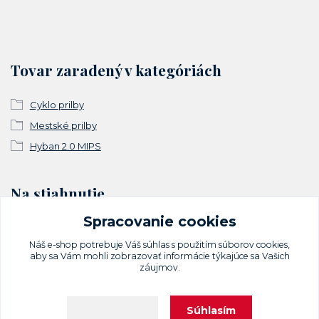
Tovar zaradený v kategóriách
Cyklo prilby
Mestské prilby
Hyban 2.0 MIPS
Na stiahnutie
Spracovanie cookies
Vyhlásenie o zhode
Náš e-shop potrebuje Váš
súhlas
s použitím súborov cookies,
aby sa Vám mohli zobrazovať informácie týkajúce sa Vašich
záujmov.
Súhlasím
Nastavenia
Upravit sběr cookies.