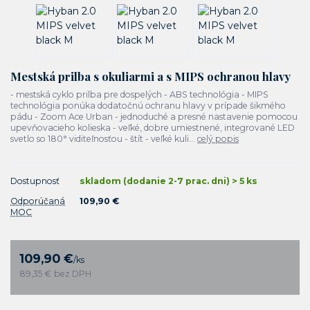
Mestská prilba s okuliarmi a s MIPS ochranou hlavy
- mestská cyklo prilba pre dospelých - ABS technológia - MIPS
technológia ponúka dodatočnú ochranu hlavy v prípade šikmého
pádu - Zoom Ace Urban - jednoduché a presné nastavenie pomocou
upevňovacieho kolieska - veľké, dobre umiestnené, integrované LED
svetlo so 180° viditeľnosťou - štít - veľké kuli...
celý popis
Dostupnosť
skladom (dodanie 2-7 prac. dni) > 5 ks
Odporúčaná
109,90 €
MOC
109,90 €
/
ks
89,35 €
bez DPH