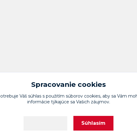
Spracovanie cookies
potrebuje Váš
súhlas
s použitím súborov cookies, aby sa Vám moh
informácie týkajúce sa Vašich záujmov.
Upravit sběr cookies.
Súhlasím
Nastavenia
Vytvorené na
Eshop-rychlo.sk