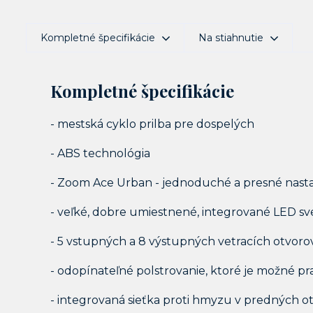
Kompletné špecifikácie
Na stiahnutie
Kompletné špecifikácie
- mestská cyklo prilba pre dospelých
- ABS technológia
- Zoom Ace Urban - jednoduché a presné nas
- veľké, dobre umiestnené, integrované LED sve
- 5 vstupných a 8 výstupných vetracích otvoro
- odopínateľné polstrovanie, ktoré je možné pr
- integrovaná sieťka proti hmyzu v predných o