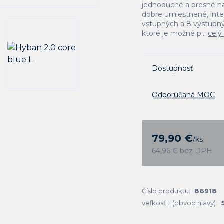
jednoduché a presné n
dobre umiestnené, inte
vstupných a 8 výstupný
ktoré je možné p...
celý
Dostupnosť
Odporúčaná MOC
79,90 €
/
ks
64,96 €
bez DPH
Číslo produktu:
86918
veľkosť L (obvod hlavy):