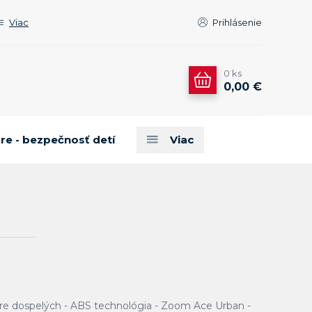
Viac
Prihlásenie
0
ks
0,00 €
are - bezpečnosť detí
Viac
 pre dospelých - ABS technológia - Zoom Ace Urban -