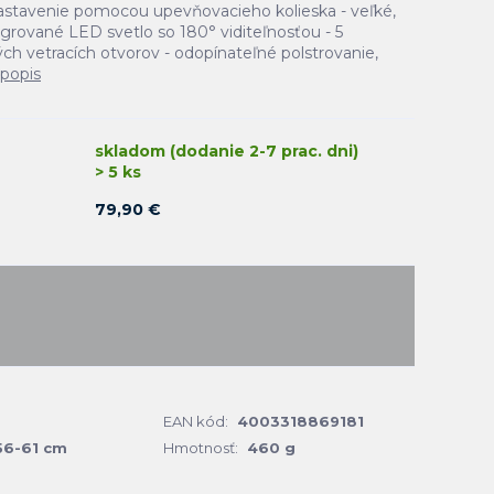
astavenie pomocou upevňovacieho kolieska - veľké,
grované LED svetlo so 180° viditeľnosťou - 5
ch vetracích otvorov - odopínateľné polstrovanie,
 popis
skladom (dodanie 2-7 prac. dni)
> 5 ks
79,90 €
EAN kód:
4003318869181
56-61 cm
Hmotnosť:
460 g