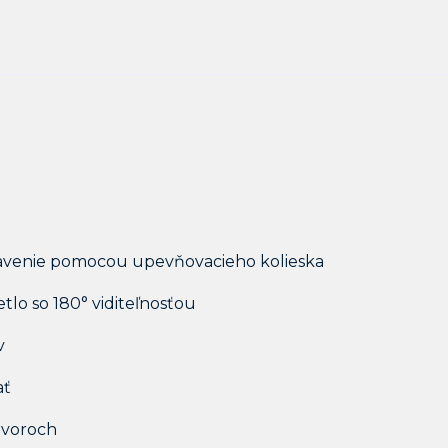
tavenie pomocou upevňovacieho kolieska
tlo so 180° viditeľnosťou
v
ať
tvoroch