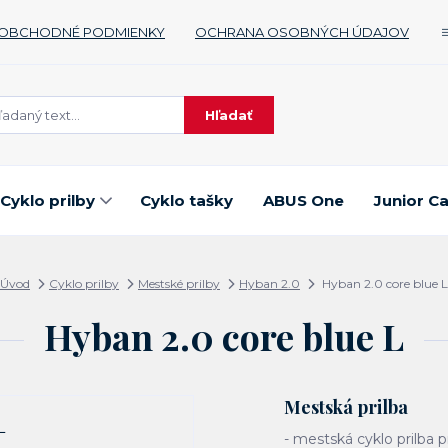
OBCHODNÉ PODMIENKY
OCHRANA OSOBNÝCH ÚDAJOV
Hľadať
Cyklo prilby
Cyklo tašky
ABUS One
Junior C
Úvod
Cyklo prilby
Mestské prilby
Hyban 2.0
Hyban 2.0 core blue L
Hyban 2.0 core blue L
Mestská prilba
- mestská cyklo prilba