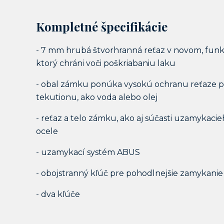
Kompletné špecifikácie
- 7 mm hrubá štvorhranná reťaz v novom, funkč
ktorý chráni voči poškriabaniu laku
- obal zámku ponúka vysokú ochranu reťaze p
tekutionu, ako voda alebo olej
- reťaz a telo zámku, ako aj súčasti uzamykac
ocele
- uzamykací systém ABUS
- obojstranný kľúč pre pohodlnejšie zamykanie
- dva kľúče