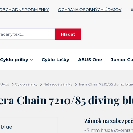
OBCHODNÉ PODMIENKY
OCHRANA OSOBNÝCH ÚDAJOV
Hľadať
Cyklo prilby
Cyklo tašky
ABUS One
Junior C
Úvod
Cyklo zámky
Reťazové zámky
Ivera Chain 7210/85 diving blue
era Chain 7210/85 diving b
Zámok na zabezpeče
- 7 mm hrubá štvorhran