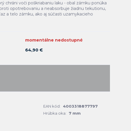
orý chráni voči poškriabaniu laku - obal zámku ponúka
proti opotrebovaniu a neabsorbuje žiadnu tekutionu,
eťaz a telo zámku, ako aj súčasti uzamykacieho
momentálne nedostupné
64,90 €
EAN kód:
4003318877797
Hrúbka oka:
7 mm