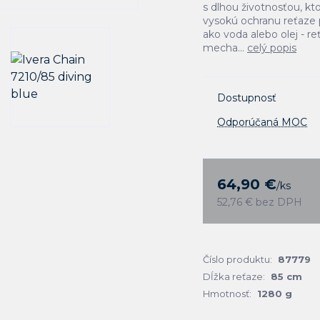
s dlhou životnosťou, kt
vysokú ochranu reťaze 
ako voda alebo olej - r
mecha...
celý popis
Dostupnosť
Odporúčaná MOC
64,90 €
/
ks
52,76 €
bez DPH
Číslo produktu:
87779
Dĺžka reťaze:
85 cm
Hmotnosť:
1280 g