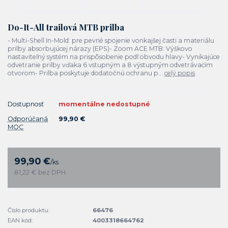
Do-It-All trailová MTB prilba
- Multi-Shell In-Mold: pre pevné spojenie vonkajšej časti a materiálu
prilby absorbujúcej nárazy (EPS)- Zoom ACE MTB: Výškovo
nastaviteľný systém na prispôsobenie podľ obvodu hlavy- Vynikajúce
odvetranie prilby vďaka 6 vstupným a 8 výstupným odvetrávacím
otvorom- Prilba poskytuje dodatočnú ochranu p...
celý popis
Dostupnosť
momentálne nedostupné
Odporúčaná
99,90 €
MOC
99,90 €
/
ks
81,22 €
bez DPH
Číslo produktu:
66476
EAN kód:
4003318664762