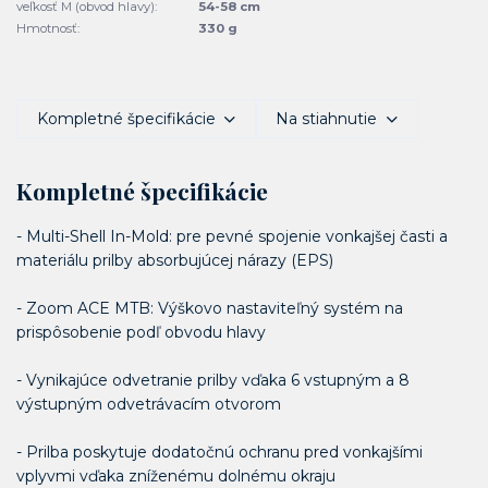
veľkosť M (obvod hlavy):
54-58 cm
Hmotnosť:
330 g
Kompletné špecifikácie
Na stiahnutie
Kompletné špecifikácie
- Multi-Shell In-Mold: pre pevné spojenie vonkajšej časti a
materiálu prilby absorbujúcej nárazy (EPS)
- Zoom ACE MTB: Výškovo nastaviteľný systém na
prispôsobenie podľ obvodu hlavy
- Vynikajúce odvetranie prilby vďaka 6 vstupným a 8
výstupným odvetrávacím otvorom
- Prilba poskytuje dodatočnú ochranu pred vonkajšími
vplyvmi vďaka zníženému dolnému okraju