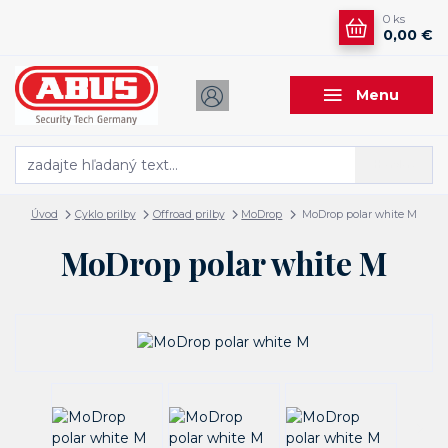
0
ks
0,00 €
Menu
Hľadať
Úvod
Cyklo prilby
Offroad prilby
MoDrop
MoDrop polar white M
MoDrop polar white M