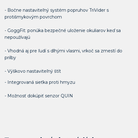
- Bočne nastaviteľný systém popruhov TriVider s
protišmykovým povrchom
- GoggFit: ponúka bezpečné uloženie okuliarov keď sa
nepoužívajú
- Vhodná aj pre ľudí s dlhými vlasmi, vrkoč sa zmestí do
prilby
- Výškovo nastaviteľný štít
- Integrovaná sieťka proti hmyzu
- Možnosť dokúpiť senzor QUIN