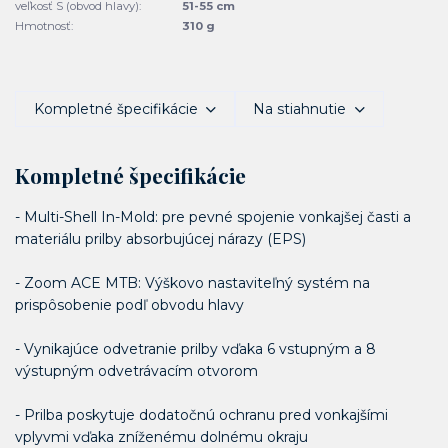
veľkosť S (obvod hlavy):
51-55 cm
Hmotnosť:
310 g
Kompletné špecifikácie
Na stiahnutie
Kompletné špecifikácie
- Multi-Shell In-Mold: pre pevné spojenie vonkajšej časti a
materiálu prilby absorbujúcej nárazy (EPS)
- Zoom ACE MTB: Výškovo nastaviteľný systém na
prispôsobenie podľ obvodu hlavy
- Vynikajúce odvetranie prilby vďaka 6 vstupným a 8
výstupným odvetrávacím otvorom
- Prilba poskytuje dodatočnú ochranu pred vonkajšími
vplyvmi vďaka zníženému dolnému okraju