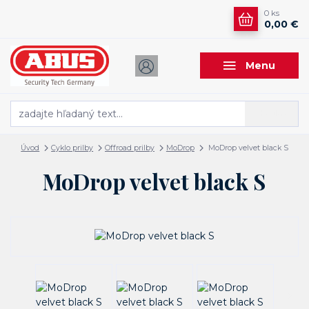
0
ks
0,00 €
Menu
Hľadať
Úvod
Cyklo prilby
Offroad prilby
MoDrop
MoDrop velvet black S
MoDrop velvet black S