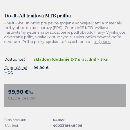
Do-It-All trailová MTB prilba
- Multi-Shell In-Mold: pre pevné spojenie vonkajšej časti a materiálu
prilby absorbujúcej nárazy (EPS)- Zoom ACE MTB: Výškovo
nastaviteľný systém na prispôsobenie podľ obvodu hlavy- Vynikajúce
odvetranie prilby vďaka 6 vstupným a 8 výstupným odvetrávacím
otvorom- Prilba poskytuje dodatočnú ochranu p...
celý popis
Dostupnosť
skladom (dodanie 2-7 prac. dni) > 5 ks
Odporúčaná
99,90 €
MOC
99,90 €
/
ks
81,22 €
bez DPH
Číslo produktu:
64849
EAN kód:
4003318648496