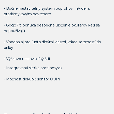
- Bočne nastaviteľný systém popruhov TriVider s
protišmykovým povrchom
- GoggFit: ponúka bezpečné uloženie okuliarov keď sa
nepoužívajú
- Vhodná aj pre ľudí s dlhými vlasmi, vrkoč sa zmestí do
prilby
- Výškovo nastaviteľný štít
- Integrovaná sieťka proti hmyzu
- Možnosť dokúpiť senzor QUIN