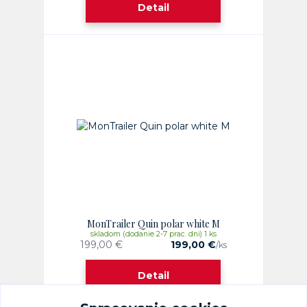
Detail
MonTrailer Quin polar white M
skladom (dodanie 2-7 prac. dni) 1 ks
199,00 €
199,00 €
/
ks
Detail