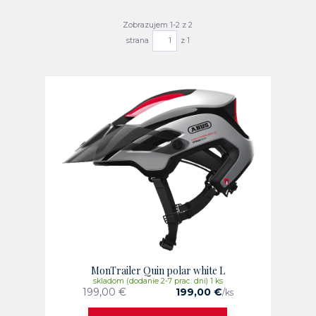
Zobrazujem 1-2 z 2
strana
z 1
MonTrailer Quin polar white L
skladom (dodanie 2-7 prac. dni) 1 ks
199,00 €
199,00 €
/
ks