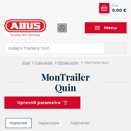
0
ks
0,00 €
Menu
Hľadať
Úvod
Cyklo prilby
Offroad prilby
MonTrailer Quin
MonTrailer
Quin
Upresniť parametre
Najnovšie
Najlacnejšie
Najdrahšie