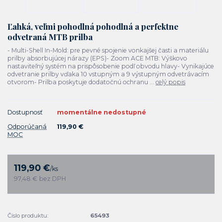
Ľahká, veľmi pohodlná pohodlná a perfektne
odvetraná MTB prilba
- Multi-Shell In-Mold: pre pevné spojenie vonkajšej časti a materiálu
prilby absorbujúcej nárazy (EPS)- Zoom ACE MTB: Výškovo
nastaviteľný systém na prispôsobenie podľ obvodu hlavy- Vynikajúce
odvetranie prilby vďaka 10 vstupným a 9 výstupným odvetrávacím
otvorom- Prilba poskytuje dodatočnú ochranu ...
celý popis
Dostupnosť
momentálne nedostupné
Odporúčaná
119,90 €
MOC
119,90 €
/
ks
97,48 €
bez DPH
Číslo produktu:
65493