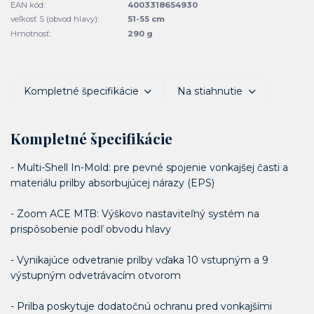
EAN kód:
4003318654930
veľkosť S (obvod hlavy):
51-55 cm
Hmotnosť:
290 g
Kompletné špecifikácie
Na stiahnutie
Kompletné špecifikácie
- Multi-Shell In-Mold: pre pevné spojenie vonkajšej časti a
materiálu prilby absorbujúcej nárazy (EPS)
- Zoom ACE MTB: Výškovo nastaviteľný systém na
prispôsobenie podľ obvodu hlavy
- Vynikajúce odvetranie prilby vďaka 10 vstupným a 9
výstupným odvetrávacím otvorom
- Prilba poskytuje dodatočnú ochranu pred vonkajšími