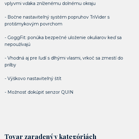
vplyvmi vďaka zníženému dolnému okraju
- Bočne nastaviteľný systém popruhov TriVider s
protišmykovým povrchom
- GoggFit: ponúka bezpečné uloženie okuliarov keď sa
nepoužívajú
- Vhodná aj pre ľudí s dlhými vlasmi, vrkoč sa zmestí do
prilby
- Výškovo nastaviteľný štít
- Možnosť dokúpiť senzor QUIN
Tovar zaradený v kategóriách