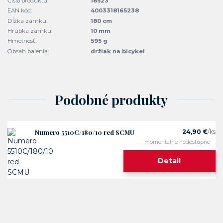
Číslo produktu:
16523
EAN kód:
4003318165238
Dĺžka zámku:
180 cm
Hrúbka zámku:
10 mm
Hmotnosť:
595 g
Obsah balenia:
držiak na bicykel
Podobné produkty
Numero 5510C/180/10 red SCMU
24,90 €
/
ks
momentálne nedostupné
Detail