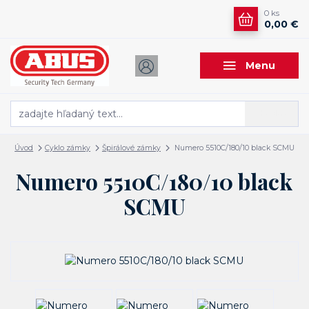
0
ks
0,00 €
Menu
Hľadať
Úvod
Cyklo zámky
Špirálové zámky
Numero 5510C/180/10 black SCMU
Numero 5510C/180/10 black
SCMU