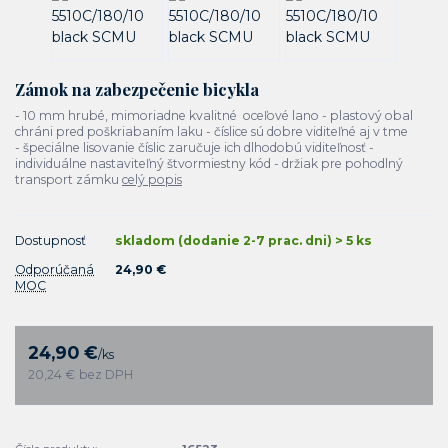
Zámok na zabezpečenie bicykla
- 10 mm hrubé, mimoriadne kvalitné oceľové lano - plastový obal
chráni pred poškriabaním laku - číslice sú dobre viditeľné aj v tme
- špeciálne lisovanie číslic zaručuje ich dlhodobú viditeľnosť -
individuálne nastaviteľný štvormiestny kód - držiak pre pohodlný
transport zámku
celý popis
Dostupnosť
skladom (dodanie 2-7 prac. dni) > 5 ks
Odporúčaná
24,90 €
MOC
24,90 €
/
ks
20,24 €
bez DPH