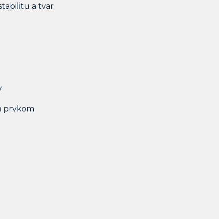
abilitu a tvar
v
ým prvkom