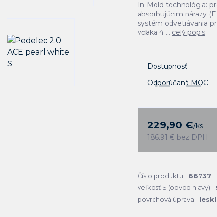
In-Mold technológia: pr
absorbujúcim nárazy (EP
systém odvetrávania pr
vďaka 4 ...
celý popis
Dostupnosť
Odporúčaná MOC
229,90 €
/
ks
186,91 €
bez DPH
Číslo produktu:
66737
veľkosť S (obvod hlavy):
povrchová úprava:
leskl