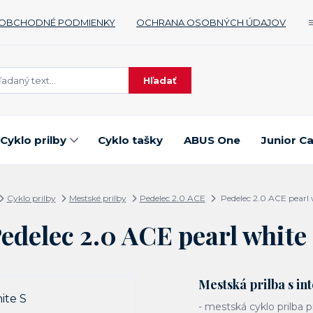
OBCHODNÉ PODMIENKY
OCHRANA OSOBNÝCH ÚDAJOV
Hľadať
Cyklo prilby
Cyklo tašky
ABUS One
Junior C
Cyklo prilby
Mestské prilby
Pedelec 2.0 ACE
Pedelec 2.0 ACE pearl 
edelec 2.0 ACE pearl white
Mestská prilba s i
- mestská cyklo prilba 