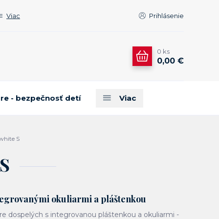
Viac
Prihlásenie
0
ks
0,00 €
are - bezpečnosť detí
Viac
white S
 S
ntegrovanými okuliarmi a pláštenkou
pre dospelých s integrovanou pláštenkou a okuliarmi -