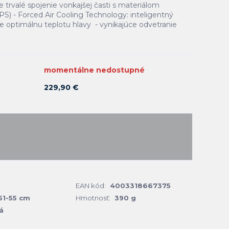
e trvalé spojenie vonkajšej časti s materiálom
S) - Forced Air Cooling Technology: inteligentný
e optimálnu teplotu hlavy - vynikajúce odvetranie
momentálne nedostupné
229,90 €
EAN kód:
4003318667375
51-55 cm
Hmotnosť:
390 g
á