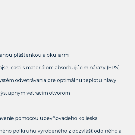
ovanou pláštenkou a okuliarmi
ajšej časti s materiálom absorbujúcim nárazy (EPS)
 systém odvetrávania pre optimálnu teplotu hlavy
9 výstupným vetracím otvorom
tavenie pomocou upevňovacieho kolieska
vaného polkruhu vyrobeného z obzvlášť odolného a