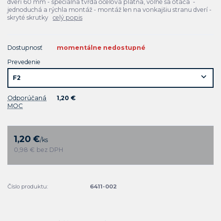
dverí 60 mm - špeciálna tvrdá oceľová platňa, voľné sa otáča -
jednoduchá a rýchla montáž - montáž len na vonkajšiu stranu dverí -
skryté skrutky
celý popis
Dostupnosť
momentálne nedostupné
Prevedenie
Odporúčaná
1,20 €
MOC
1,20 €
/
ks
0,98 €
bez DPH
Číslo produktu:
6411-002