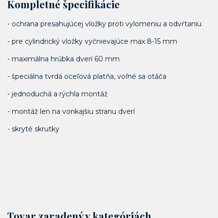
Kompletné špecifikácie
- ochrana presahujúcej vložky proti vylomeniu a odvŕtaniu
- pre cylindrický vložky vyčnievajúce max 8-15 mm
- maximálna hrúbka dverí 60 mm
- špeciálna tvrdá oceľová platňa, voľné sa otáča
- jednoduchá a rýchla montáž
- montáž len na vonkajšiu stranu dverí
- skryté skrutky
Tovar zaradený v kategóriách