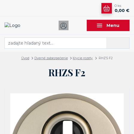
0
ks
0,00 €
Menu
Hľadať
Úvod
Dverné zabezpečenie
Krycie rozety
RHZS F2
RHZS F2