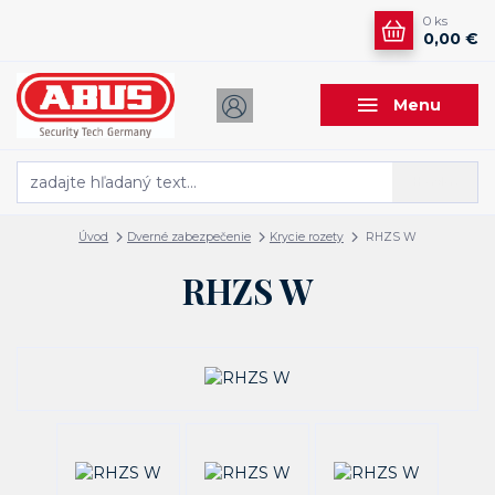
0
ks
0,00 €
Menu
Hľadať
Úvod
Dverné zabezpečenie
Krycie rozety
RHZS W
RHZS W