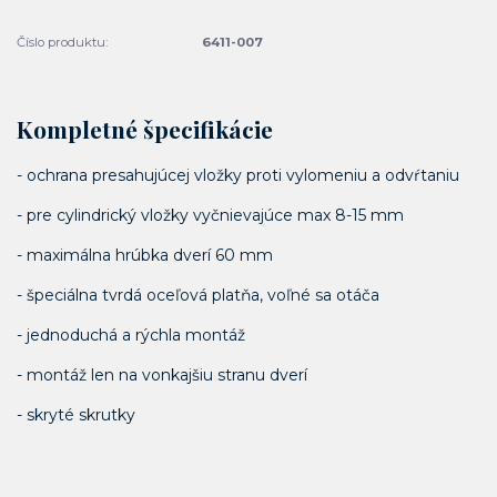
Číslo produktu:
6411-007
Kompletné špecifikácie
- ochrana presahujúcej vložky proti vylomeniu a odvŕtaniu
- pre cylindrický vložky vyčnievajúce max 8-15 mm
- maximálna hrúbka dverí 60 mm
- špeciálna tvrdá oceľová platňa, voľné sa otáča
- jednoduchá a rýchla montáž
- montáž len na vonkajšiu stranu dverí
- skryté skrutky