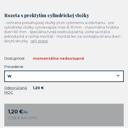
Rozeta s prektytím cylindrickej vložky
- ochrana presahujúcej vložky proti vylomeniu a odvŕtaniu - pre
cylindrický vložky vyčnievajúce max 8-15 mm - maximálna hrúbka
dverí 60 mm - špeciálna tvrdá oceľová platňa, voľné sa otáča -
jednoduchá a rýchla montáž - montáž len na vonkajšiu stranu dverí -
skryté skrutky
celý popis
Dostupnosť
momentálne nedostupné
Prevedenie
Odporúčaná
1,20 €
MOC
1,20 €
/
ks
0,98 €
bez DPH