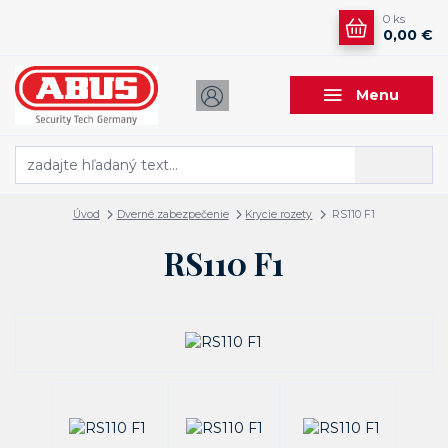
0
ks
0,00 €
Menu
Hľadať
Úvod
Dverné zabezpečenie
Krycie rozety
RS110 F1
RS110 F1