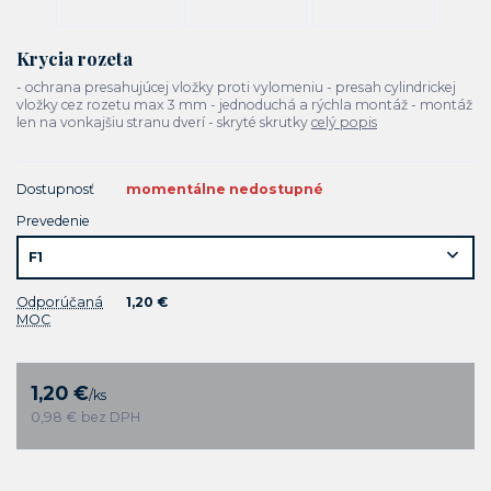
Krycia rozeta
- ochrana presahujúcej vložky proti vylomeniu - presah cylindrickej
vložky cez rozetu max 3 mm - jednoduchá a rýchla montáž - montáž
len na vonkajšiu stranu dverí - skryté skrutky
celý popis
Dostupnosť
momentálne nedostupné
Prevedenie
Odporúčaná
1,20 €
MOC
1,20 €
/
ks
0,98 €
bez DPH