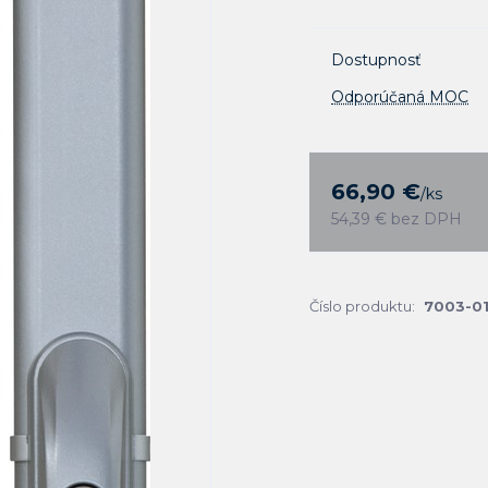
Dostupnosť
Odporúčaná MOC
66,90 €
/
ks
54,39 €
bez DPH
Číslo produktu:
7003-01