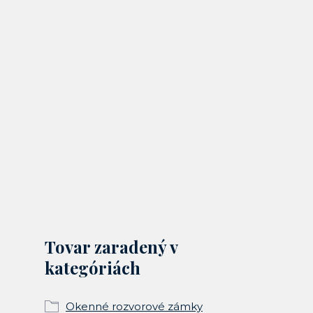
Tovar zaradený v
kategóriách
Okenné rozvorové zámky