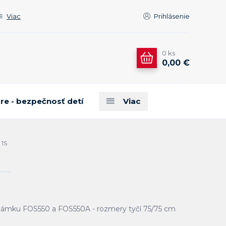
Viac
Prihlásenie
0
ks
0,00 €
are - bezpečnosť detí
Viac
 1S
 zámku FOS550 a FOS550A - rozmery tyčí 75/75 cm