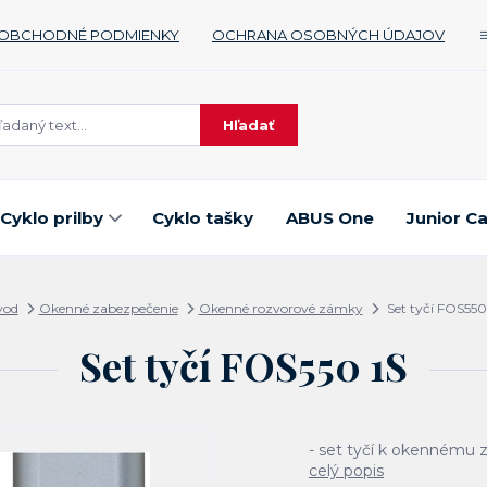
OBCHODNÉ PODMIENKY
OCHRANA OSOBNÝCH ÚDAJOV
Hľadať
Cyklo prilby
Cyklo tašky
ABUS One
Junior C
vod
Okenné zabezpečenie
Okenné rozvorové zámky
Set tyčí FOS550
Set tyčí FOS550 1S
- set tyčí k okennému
celý popis