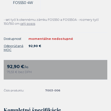
- set tyčí k okennému zámku FOS550 a FOS550A - rozmery tyčí
150/150 cm
celý popis
Dostupnosť
momentálne nedostupné
Odporúčaná
92,90 €
MOC
92,90 €
/
ks
75,53 €
bez DPH
Číslo produktu:
7003-006
Kompletné špecifikácie