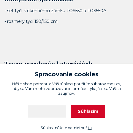
- set tyčí k okennému zámku FOS550 a FOS550A
- rozmery tyčí 150/150 cm
Tovar zaradený v kategóriách
Spracovanie cookies
Okenné rozvorové zámky
Náš e-shop potrebuje Váš
súhlas
s použitím súborov cookies,
aby sa Vám mohli zobrazovať informácie týkajúce sa Vašich
záujmov.
Súhlasím
Nastavenia
Upravit sběr cookies.
Súhlas môžete odmietnuť
tu
.
Vytvorené na
Eshop-rychlo.sk