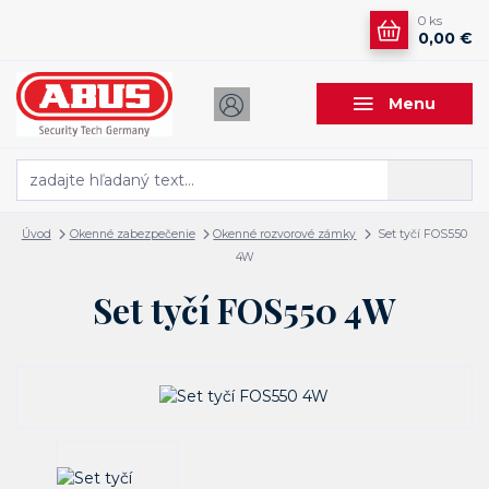
0
ks
0,00 €
Menu
Hľadať
Úvod
Okenné zabezpečenie
Okenné rozvorové zámky
Set tyčí FOS550
4W
Set tyčí FOS550 4W