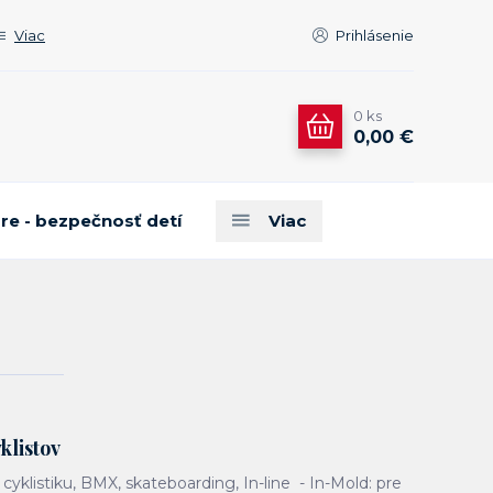
Viac
Prihlásenie
0
ks
0,00 €
are - bezpečnosť detí
Viac
klistov
 cyklistiku, BMX, skateboarding, In-line - In-Mold: pre