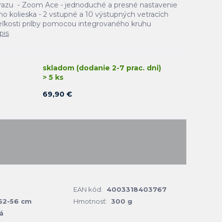
razu - Zoom Ace - jednoduché a presné nastavenie
kolieska - 2 vstupné a 10 výstupných vetracích
eľkosti prilby pomocou integrovaného kruhu
pis
skladom (dodanie 2-7 prac. dni)
> 5 ks
69,90 €
EAN kód:
4003318403767
52-56 cm
Hmotnosť:
300 g
á