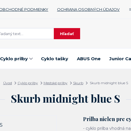
OBCHODNÉ PODMIENKY
OCHRANA OSOBNÝCH ÚDAJOV
Hľadať
Cyklo prilby
Cyklo tašky
ABUS One
Junior C
Úvod
Cyklo prilby
Mestské prilby
Skurb
Skurb midnight blue S
Skurb midnight blue S
Prilba nielen pre cy
- cyklo prilba vhodná na