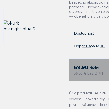
bezpečnú absorpciu ná
pomocou upevňovacieho 
otvorov - nastavenie v
vyrobeného z ...
celý po
Dostupnosť
Odporúčaná MOC
69,90 €
/
ks
56,83 €
bez DPH
Číslo produktu:
40376
veľkosť S (obvod hlavy):
povrchová úprava:
leskl