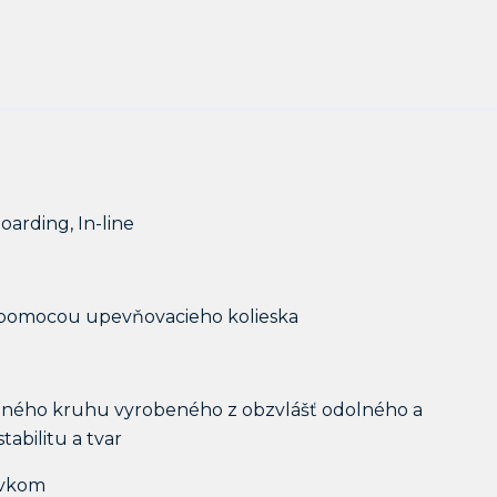
oarding, In-line
 pomocou upevňovacieho kolieska
vaného kruhu vyrobeného z obzvlášť odolného a
abilitu a tvar
prvkom